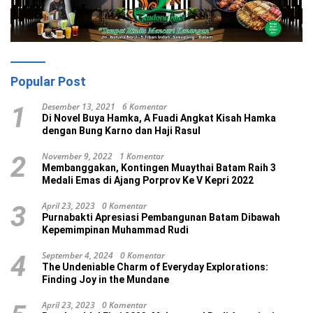
Popular Post
Desember 13, 2021
6 Komentar
1
Di Novel Buya Hamka, A Fuadi Angkat Kisah Hamka
dengan Bung Karno dan Haji Rasul
November 9, 2022
1 Komentar
2
Membanggakan, Kontingen Muaythai Batam Raih 3
Medali Emas di Ajang Porprov Ke V Kepri 2022
April 23, 2023
0 Komentar
3
Purnabakti Apresiasi Pembangunan Batam Dibawah
Kepemimpinan Muhammad Rudi
September 4, 2024
0 Komentar
4
The Undeniable Charm of Everyday Explorations:
Finding Joy in the Mundane
April 23, 2023
0 Komentar