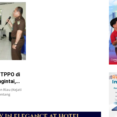
a TPPO di
intai,
 Riau (Kejati
entang