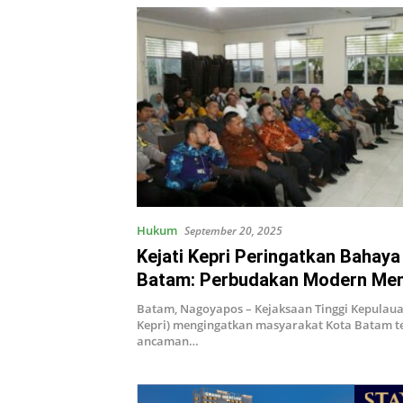
Hukum
September 20, 2025
Kejati Kepri Peringatkan Bahay
Batam: Perbudakan Modern Meng
Warga Harus Waspada!
Batam, Nagoyapos – Kejaksaan Tinggi Kepulauan
Kepri) mengingatkan masyarakat Kota Batam t
ancaman…