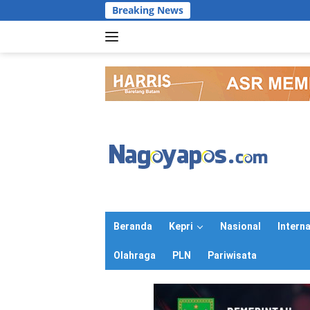
Langsung
Breaking News
ke
konten
Beranda
Kepri
Nasional
Intern
Olahraga
PLN
Pariwisata