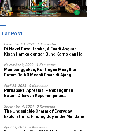
ular Post
Desember 13, 2021
6 Komentar
Di Novel Buya Hamka, A Fuadi Angkat
Kisah Hamka dengan Bung Karno dan Haji
Rasul
November 9, 2022
1 Komentar
Membanggakan, Kontingen Muaythai
Batam Raih 3 Medali Emas di Ajang
Porprov Ke V Kepri 2022
April 23, 2023
0 Komentar
Purnabakti Apresiasi Pembangunan
Batam Dibawah Kepemimpinan
Muhammad Rudi
September 4, 2024
0 Komentar
The Undeniable Charm of Everyday
Explorations: Finding Joy in the Mundane
April 23, 2023
0 Komentar