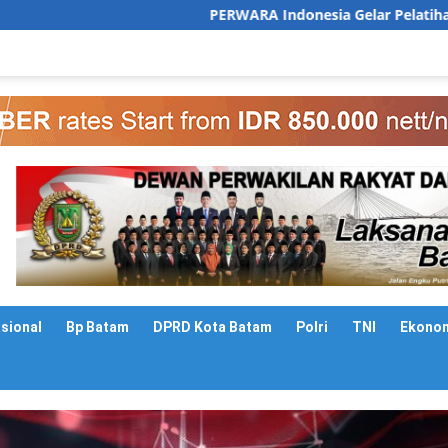
PERWARA Indonesia Gelar Pelatihan Public Speaking un
asional
Bp Batam
DPRD Kota Batam
Polri
TNI
Ekono