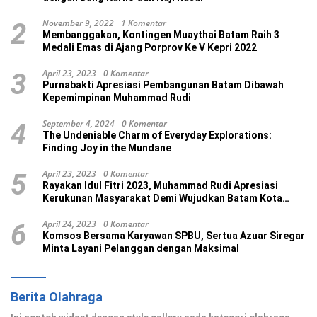
November 9, 2022
1 Komentar
2
Membanggakan, Kontingen Muaythai Batam Raih 3
Medali Emas di Ajang Porprov Ke V Kepri 2022
April 23, 2023
0 Komentar
3
Purnabakti Apresiasi Pembangunan Batam Dibawah
Kepemimpinan Muhammad Rudi
September 4, 2024
0 Komentar
4
The Undeniable Charm of Everyday Explorations:
Finding Joy in the Mundane
April 23, 2023
0 Komentar
5
Rayakan Idul Fitri 2023, Muhammad Rudi Apresiasi
Kerukunan Masyarakat Demi Wujudkan Batam Kota
Madani
April 24, 2023
0 Komentar
6
Komsos Bersama Karyawan SPBU, Sertua Azuar Siregar
Minta Layani Pelanggan dengan Maksimal
Berita Olahraga