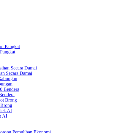
 Pangkat
ihan Secara Damai
bungan
Bendera
t Brong
 AI