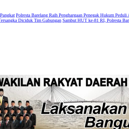
 Pangkat
Polresta Barelang Raih Penghargaan Penegak Hukum Peduli
Tersangka Diciduk Tim Gabungan
Sambut HUT ke-81 RI, Polresta Ba