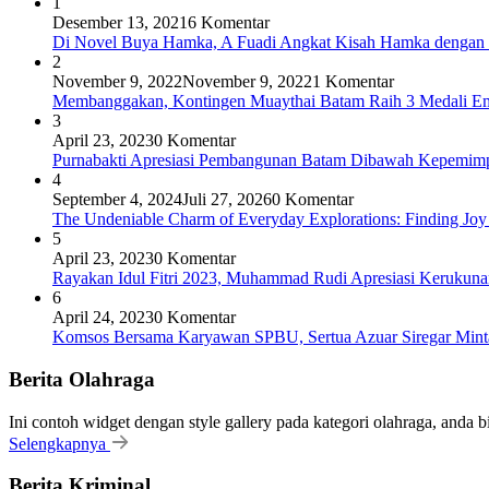
1
Desember 13, 2021
6 Komentar
Di Novel Buya Hamka, A Fuadi Angkat Kisah Hamka dengan 
2
November 9, 2022
November 9, 2022
1 Komentar
Membanggakan, Kontingen Muaythai Batam Raih 3 Medali Em
3
April 23, 2023
0 Komentar
Purnabakti Apresiasi Pembangunan Batam Dibawah Kepemi
4
September 4, 2024
Juli 27, 2026
0 Komentar
The Undeniable Charm of Everyday Explorations: Finding Joy
5
April 23, 2023
0 Komentar
Rayakan Idul Fitri 2023, Muhammad Rudi Apresiasi Keruku
6
April 24, 2023
0 Komentar
Komsos Bersama Karyawan SPBU, Sertua Azuar Siregar Mint
Berita Olahraga
Ini contoh widget dengan style gallery pada kategori olahraga, anda 
Selengkapnya
Berita Kriminal