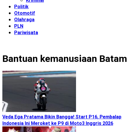
Kriminal
Politik
Otomotif
Olahraga
PLN
Pariwisata
Bantuan kemanusiaan Batam
Veda Ega Pratama Bikin Bangga! Start P16, Pembalap
Indonesia Ini Meroket ke P9 di Moto3 Inggris 2026