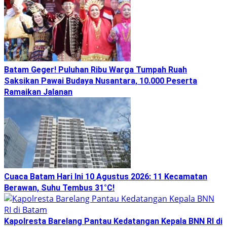
Batam Geger! Puluhan Ribu Warga Tumpah Ruah
Saksikan Pawai Budaya Nusantara, 10.000 Peserta
Ramaikan Jalanan
Cuaca Batam Hari Ini 10 Agustus 2026: 11 Kecamatan
Berawan, Suhu Tembus 31°C!
Kapolresta Barelang Pantau Kedatangan Kepala BNN RI di