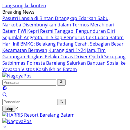
Langsung ke konten
Breaking News
Pasutri Lansia di Bintan Ditangkap Edarkan Sabu,
Narkoba Disembunyikan dalam Termos Merah dari
Batam
PWI Kepri Resmi Tanggapi Pengunduran Diri
Sejumlah Anggota, Ini Sikap Pengurus
Cek Cuaca Batam
Hari Ini! BMKG: Belakang Padang Cerah, Sebagian Besar
Kecamatan Berawan
Kurang dari 1×24 Jam, Tim
Gabungan Ringkus Pelaku Curas Driver Ojol di Sekupang
Satbinmas Polresta Barelang Salurkan Bantuan Sosial ke
Yayasan Vistos Kasih Ikhlas Batam
<
tutup