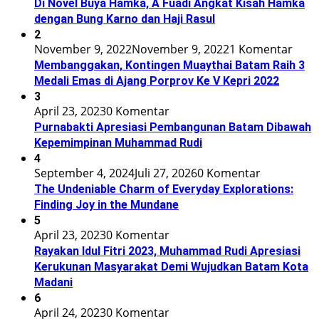
Di Novel Buya Hamka, A Fuadi Angkat Kisah Hamka
dengan Bung Karno dan Haji Rasul
2
November 9, 2022
November 9, 2022
1 Komentar
Membanggakan, Kontingen Muaythai Batam Raih 3
Medali Emas di Ajang Porprov Ke V Kepri 2022
3
April 23, 2023
0 Komentar
Purnabakti Apresiasi Pembangunan Batam Dibawah
Kepemimpinan Muhammad Rudi
4
September 4, 2024
Juli 27, 2026
0 Komentar
The Undeniable Charm of Everyday Explorations:
Finding Joy in the Mundane
5
April 23, 2023
0 Komentar
Rayakan Idul Fitri 2023, Muhammad Rudi Apresiasi
Kerukunan Masyarakat Demi Wujudkan Batam Kota
Madani
6
April 24, 2023
0 Komentar