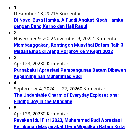
1
Desember 13, 2021
6 Komentar
Di Novel Buya Hamka, A Fuadi Angkat Kisah Hamka
dengan Bung Karno dan Haji Rasul
2
November 9, 2022
November 9, 2022
1 Komentar
Membanggakan, Kontingen Muaythai Batam Raih 3
Medali Emas di Ajang Porprov Ke V Kepri 2022
3
April 23, 2023
0 Komentar
Purnabakti Apresiasi Pembangunan Batam Dibawah
Kepemimpinan Muhammad Rudi
4
September 4, 2024
Juli 27, 2026
0 Komentar
The Undeniable Charm of Everyday Explorations:
Finding Joy in the Mundane
5
April 23, 2023
0 Komentar
Rayakan Idul Fitri 2023, Muhammad Rudi Apresiasi
Kerukunan Masyarakat Demi Wujudkan Batam Kota