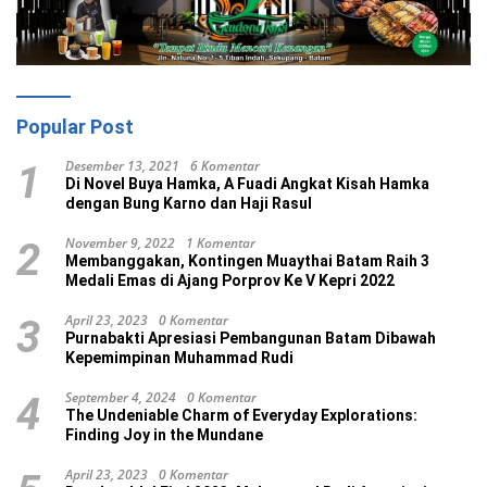
Popular Post
Desember 13, 2021
6 Komentar
1
Di Novel Buya Hamka, A Fuadi Angkat Kisah Hamka
dengan Bung Karno dan Haji Rasul
November 9, 2022
1 Komentar
2
Membanggakan, Kontingen Muaythai Batam Raih 3
Medali Emas di Ajang Porprov Ke V Kepri 2022
April 23, 2023
0 Komentar
3
Purnabakti Apresiasi Pembangunan Batam Dibawah
Kepemimpinan Muhammad Rudi
September 4, 2024
0 Komentar
4
The Undeniable Charm of Everyday Explorations:
Finding Joy in the Mundane
April 23, 2023
0 Komentar