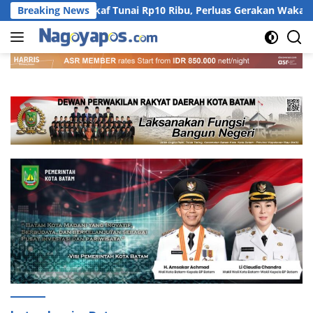
Langsung
Wakaf Tunai Rp10 Ribu, Perluas Gerakan Wakaf Produktif
Breaking News
ke
konten