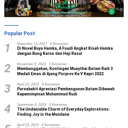
Popular Post
Desember 13, 2021
6 Komentar
1
Di Novel Buya Hamka, A Fuadi Angkat Kisah Hamka
dengan Bung Karno dan Haji Rasul
November 9, 2022
1 Komentar
2
Membanggakan, Kontingen Muaythai Batam Raih 3
Medali Emas di Ajang Porprov Ke V Kepri 2022
April 23, 2023
0 Komentar
3
Purnabakti Apresiasi Pembangunan Batam Dibawah
Kepemimpinan Muhammad Rudi
September 4, 2024
0 Komentar
4
The Undeniable Charm of Everyday Explorations:
Finding Joy in the Mundane
April 23, 2023
0 Komentar