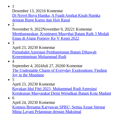
1
Desember 13, 2021
6 Komentar
Di Novel Buya Hamka, A Fuadi Angkat Kisah Hamka
dengan Bung Karno dan Haji Rasul
2
November 9, 2022
November 9, 2022
1 Komentar
Membanggakan, Kontingen Muaythai Batam Raih 3 Medali
Emas di Ajang Porprov Ke V Kepri 2022
3
April 23, 2023
0 Komentar
Purnabakti Apresiasi Pembangunan Batam Dibawah
Kepemimpinan Muhammad Rudi
4
September 4, 2024
Juli 27, 2026
0 Komentar
The Undeniable Charm of Everyday Explorations: Finding
Joy in the Mundane
5
April 23, 2023
0 Komentar
Rayakan Idul Fitri 2023, Muhammad Rudi Apresiasi
Kerukunan Masyarakat Demi Wujudkan Batam Kota Madani
6
April 24, 2023
0 Komentar
Komsos Bersama Karyawan SPBU, Sertua Azuar Siregar
Minta Layani Pelanggan dengan Maksimal