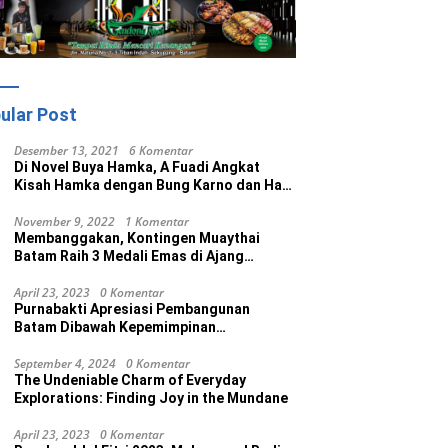
ular Post
Desember 13, 2021
6 Komentar
Di Novel Buya Hamka, A Fuadi Angkat
Kisah Hamka dengan Bung Karno dan Haji
Rasul
November 9, 2022
1 Komentar
Membanggakan, Kontingen Muaythai
Batam Raih 3 Medali Emas di Ajang
Porprov Ke V Kepri 2022
April 23, 2023
0 Komentar
Purnabakti Apresiasi Pembangunan
Batam Dibawah Kepemimpinan
Muhammad Rudi
September 4, 2024
0 Komentar
The Undeniable Charm of Everyday
Explorations: Finding Joy in the Mundane
April 23, 2023
0 Komentar