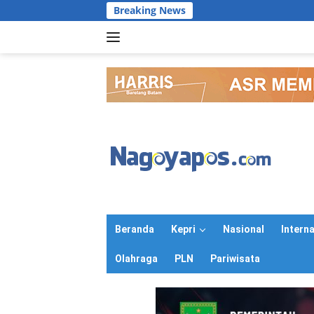
Langsung
Breaking News
ke
konten
Beranda
Kepri
Nasional
Intern
Olahraga
PLN
Pariwisata