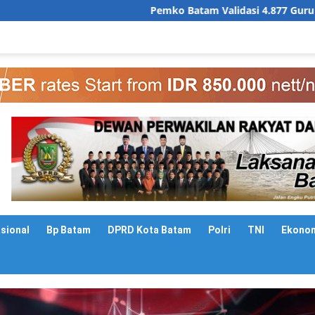
Pemko Batam Validasi 4.877 Guru dan Tenaga Kependid
asional
Bp Batam
DPRD Kota Batam
Polri
TNI
Ekono