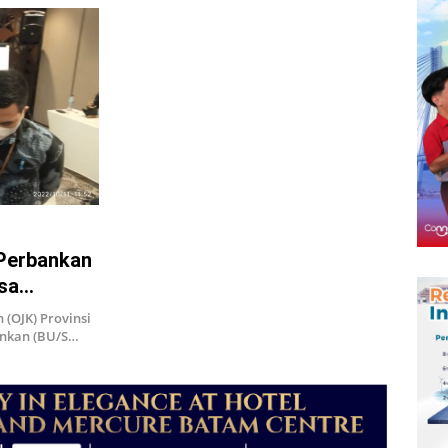
 Perbankan
asa
(OJK) Provinsi
bankan (BU/S…