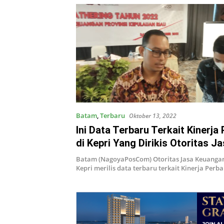
Batam
,
Terbaru
Oktober 13, 2022
Ini Data Terbaru Terkait Kinerja
di Kepri Yang Dirikis Otoritas J
Keuangan
Batam (NagoyaPosCom) Otoritas Jasa Keuangan 
Kepri merilis data terbaru terkait Kinerja Per