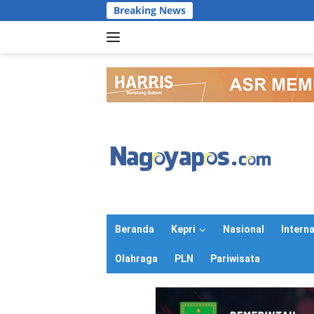
Langsung
Breaking News
ke
konten
Beranda
Kepri
Nasional
Intern
Olahraga
PLN
Pariwisata