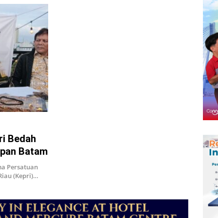
ri Bedah
epan Batam
ma Persatuan
Riau (Kepri)…