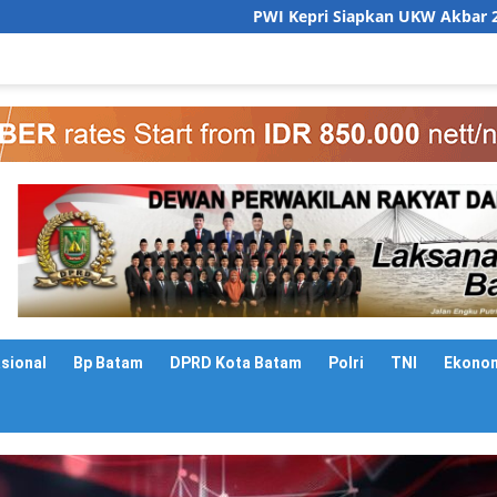
PWI Kepri Siapkan UKW Akbar 2026 Gratis, Siapkan 6
asional
Bp Batam
DPRD Kota Batam
Polri
TNI
Ekono