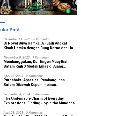
ular Post
Desember 13, 2021
6 Komentar
Di Novel Buya Hamka, A Fuadi Angkat
Kisah Hamka dengan Bung Karno dan Haji
Rasul
November 9, 2022
1 Komentar
Membanggakan, Kontingen Muaythai
Batam Raih 3 Medali Emas di Ajang
Porprov Ke V Kepri 2022
April 23, 2023
0 Komentar
Purnabakti Apresiasi Pembangunan
Batam Dibawah Kepemimpinan
Muhammad Rudi
September 4, 2024
0 Komentar
The Undeniable Charm of Everyday
Explorations: Finding Joy in the Mundane
April 23, 2023
0 Komentar