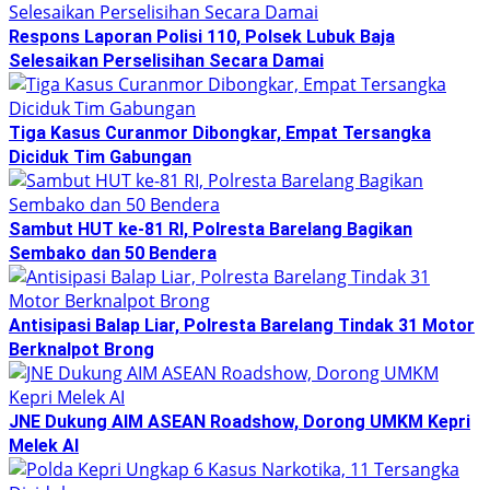
Respons Laporan Polisi 110, Polsek Lubuk Baja
Selesaikan Perselisihan Secara Damai
Tiga Kasus Curanmor Dibongkar, Empat Tersangka
Diciduk Tim Gabungan
Sambut HUT ke-81 RI, Polresta Barelang Bagikan
Sembako dan 50 Bendera
Antisipasi Balap Liar, Polresta Barelang Tindak 31 Motor
Berknalpot Brong
JNE Dukung AIM ASEAN Roadshow, Dorong UMKM Kepri
Melek AI