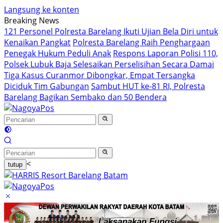
Langsung ke konten
Breaking News
121 Personel Polresta Barelang Ikuti Ujian Bela Diri untuk
Kenaikan Pangkat
Polresta Barelang Raih Penghargaan
Penegak Hukum Peduli Anak
Respons Laporan Polisi 110,
Polsek Lubuk Baja Selesaikan Perselisihan Secara Damai
Tiga Kasus Curanmor Dibongkar, Empat Tersangka
Diciduk Tim Gabungan
Sambut HUT ke-81 RI, Polresta
Barelang Bagikan Sembako dan 50 Bendera
<
tutup