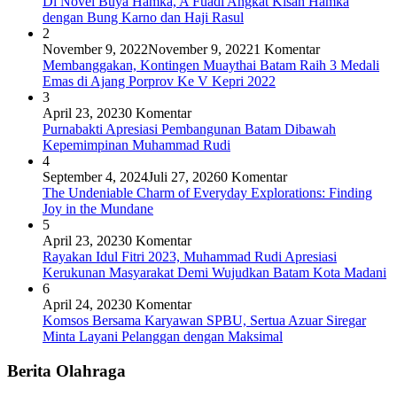
Di Novel Buya Hamka, A Fuadi Angkat Kisah Hamka
dengan Bung Karno dan Haji Rasul
2
November 9, 2022
November 9, 2022
1 Komentar
Membanggakan, Kontingen Muaythai Batam Raih 3 Medali
Emas di Ajang Porprov Ke V Kepri 2022
3
April 23, 2023
0 Komentar
Purnabakti Apresiasi Pembangunan Batam Dibawah
Kepemimpinan Muhammad Rudi
4
September 4, 2024
Juli 27, 2026
0 Komentar
The Undeniable Charm of Everyday Explorations: Finding
Joy in the Mundane
5
April 23, 2023
0 Komentar
Rayakan Idul Fitri 2023, Muhammad Rudi Apresiasi
Kerukunan Masyarakat Demi Wujudkan Batam Kota Madani
6
April 24, 2023
0 Komentar
Komsos Bersama Karyawan SPBU, Sertua Azuar Siregar
Minta Layani Pelanggan dengan Maksimal
Berita Olahraga