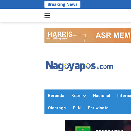
Langsung
Breaking News
ke
konten
Beranda
Kepri
Nasional
Intern
Olahraga
PLN
Pariwisata