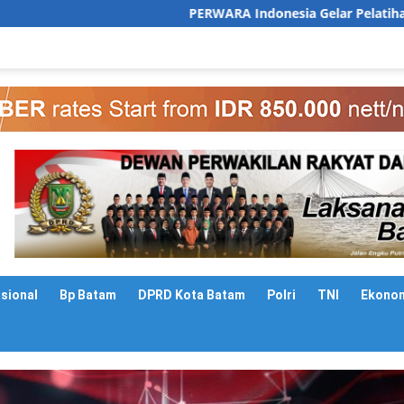
PERWARA Indonesia Gelar Pelatihan Public Speaking unt
asional
Bp Batam
DPRD Kota Batam
Polri
TNI
Ekono