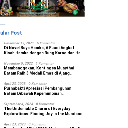
ular Post
Desember 13, 2021
6 Komentar
Di Novel Buya Hamka, A Fuadi Angkat
Kisah Hamka dengan Bung Karno dan Haji
Rasul
November 9, 2022
1 Komentar
Membanggakan, Kontingen Muaythai
Batam Raih 3 Medali Emas di Ajang
Porprov Ke V Kepri 2022
April 23, 2023
0 Komentar
Purnabakti Apresiasi Pembangunan
Batam Dibawah Kepemimpinan
Muhammad Rudi
September 4, 2024
0 Komentar
The Undeniable Charm of Everyday
Explorations: Finding Joy in the Mundane
April 23, 2023
0 Komentar