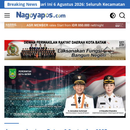
Langsung
tam Hari Ini 6 Agustus 2026: Seluruh Kecamatan Cerah Berawan, 
Breaking News
ke
konten