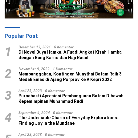
Popular Post
Desember 13, 2021
6 Komentar
1
Di Novel Buya Hamka, A Fuadi Angkat Kisah Hamka
dengan Bung Karno dan Haji Rasul
November 9, 2022
1 Komentar
2
Membanggakan, Kontingen Muaythai Batam Raih 3
Medali Emas di Ajang Porprov Ke V Kepri 2022
April 23, 2023
0 Komentar
3
Purnabakti Apresiasi Pembangunan Batam Dibawah
Kepemimpinan Muhammad Rudi
September 4, 2024
0 Komentar
4
The Undeniable Charm of Everyday Explorations:
Finding Joy in the Mundane
April 23, 2023
0 Komentar