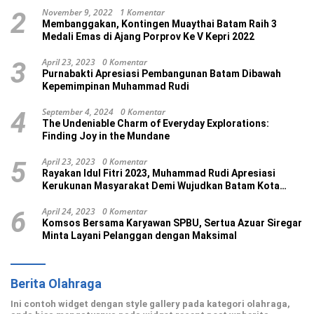
November 9, 2022
1 Komentar
2
Membanggakan, Kontingen Muaythai Batam Raih 3
Medali Emas di Ajang Porprov Ke V Kepri 2022
April 23, 2023
0 Komentar
3
Purnabakti Apresiasi Pembangunan Batam Dibawah
Kepemimpinan Muhammad Rudi
September 4, 2024
0 Komentar
4
The Undeniable Charm of Everyday Explorations:
Finding Joy in the Mundane
April 23, 2023
0 Komentar
5
Rayakan Idul Fitri 2023, Muhammad Rudi Apresiasi
Kerukunan Masyarakat Demi Wujudkan Batam Kota
Madani
April 24, 2023
0 Komentar
6
Komsos Bersama Karyawan SPBU, Sertua Azuar Siregar
Minta Layani Pelanggan dengan Maksimal
Berita Olahraga
Ini contoh widget dengan style gallery pada kategori olahraga,