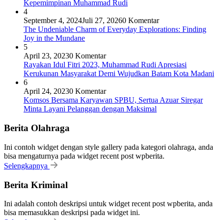
Kepemimpinan Muhammad Rudi
4
September 4, 2024
Juli 27, 2026
0 Komentar
The Undeniable Charm of Everyday Explorations: Finding
Joy in the Mundane
5
April 23, 2023
0 Komentar
Rayakan Idul Fitri 2023, Muhammad Rudi Apresiasi
Kerukunan Masyarakat Demi Wujudkan Batam Kota Madani
6
April 24, 2023
0 Komentar
Komsos Bersama Karyawan SPBU, Sertua Azuar Siregar
Minta Layani Pelanggan dengan Maksimal
Berita Olahraga
Ini contoh widget dengan style gallery pada kategori olahraga, anda
bisa mengaturnya pada widget recent post wpberita.
Selengkapnya
Berita Kriminal
Ini adalah contoh deskripsi untuk widget recent post wpberita, anda
bisa memasukkan deskripsi pada widget ini.