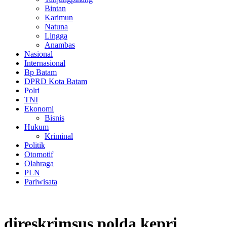
Bintan
Karimun
Natuna
Lingga
Anambas
Nasional
Internasional
Bp Batam
DPRD Kota Batam
Polri
TNI
Ekonomi
Bisnis
Hukum
Kriminal
Politik
Otomotif
Olahraga
PLN
Pariwisata
direskrimsus polda kepri