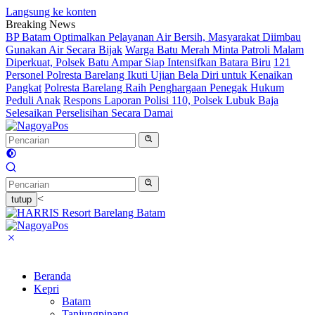
Langsung ke konten
Breaking News
BP Batam Optimalkan Pelayanan Air Bersih, Masyarakat Diimbau
Gunakan Air Secara Bijak
Warga Batu Merah Minta Patroli Malam
Diperkuat, Polsek Batu Ampar Siap Intensifkan Batara Biru
121
Personel Polresta Barelang Ikuti Ujian Bela Diri untuk Kenaikan
Pangkat
Polresta Barelang Raih Penghargaan Penegak Hukum
Peduli Anak
Respons Laporan Polisi 110, Polsek Lubuk Baja
Selesaikan Perselisihan Secara Damai
<
tutup
Beranda
Kepri
Batam
Tanjungpinang