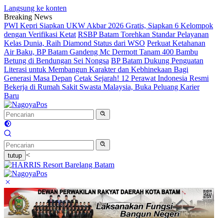
Langsung ke konten
Breaking News
PWI Kepri Siapkan UKW Akbar 2026 Gratis, Siapkan 6 Kelompok
dengan Verifikasi Ketat
RSBP Batam Torehkan Standar Pelayanan
Kelas Dunia, Raih Diamond Status dari WSO
Perkuat Ketahanan
Air Baku, BP Batam Gandeng Mc Dermott Tanam 400 Bambu
Betung di Bendungan Sei Nongsa
BP Batam Dukung Penguatan
Literasi untuk Membangun Karakter dan Kebhinekaan Bagi
Generasi Masa Depan
Cetak Sejarah! 12 Perawat Indonesia Resmi
Bekerja di Rumah Sakit Swasta Malaysia, Buka Peluang Karier
Baru
<
tutup