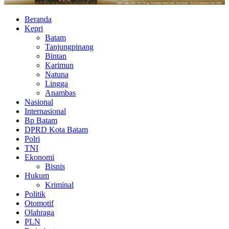
Beranda
Kepri
Batam
Tanjungpinang
Bintan
Karimun
Natuna
Lingga
Anambas
Nasional
Internasional
Bp Batam
DPRD Kota Batam
Polri
TNI
Ekonomi
Bisnis
Hukum
Kriminal
Politik
Otomotif
Olahraga
PLN