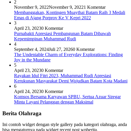
2
November 9, 2022
November 9, 2022
1 Komentar
Membanggakan, Kontingen Muaythai Batam Raih 3 Medali
Emas di Ajang Porprov Ke V Kepri 2022
3
April 23, 2023
0 Komentar
Purnabakti Apresiasi Pembangunan Batam Dibawah
Kepemimpinan Muhammad Rudi
4
September 4, 2024
Juli 27, 2026
0 Komentar
The Undeniable Charm of Everyday Explorations: Finding
Joy in the Mundane
5
April 23, 2023
0 Komentar
Rayakan Idul Fitri 2023, Muhammad Rudi Apresiasi
Kerukunan Masyarakat Demi Wujudkan Batam Kota Madani
6
April 24, 2023
0 Komentar
Komsos Bersama Karyawan SPBU, Sertua Azuar Siregar
Minta Layani Pelanggan dengan Maksimal
Berita Olahraga
Ini contoh widget dengan style gallery pada kategori olahraga, anda
bisa mengaturnya pada widget recent post wpberita.