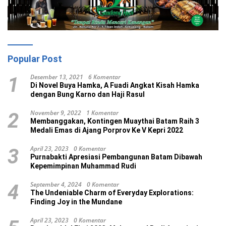
Popular Post
Desember 13, 2021
6 Komentar
1
Di Novel Buya Hamka, A Fuadi Angkat Kisah Hamka
dengan Bung Karno dan Haji Rasul
November 9, 2022
1 Komentar
2
Membanggakan, Kontingen Muaythai Batam Raih 3
Medali Emas di Ajang Porprov Ke V Kepri 2022
April 23, 2023
0 Komentar
3
Purnabakti Apresiasi Pembangunan Batam Dibawah
Kepemimpinan Muhammad Rudi
September 4, 2024
0 Komentar
4
The Undeniable Charm of Everyday Explorations:
Finding Joy in the Mundane
April 23, 2023
0 Komentar