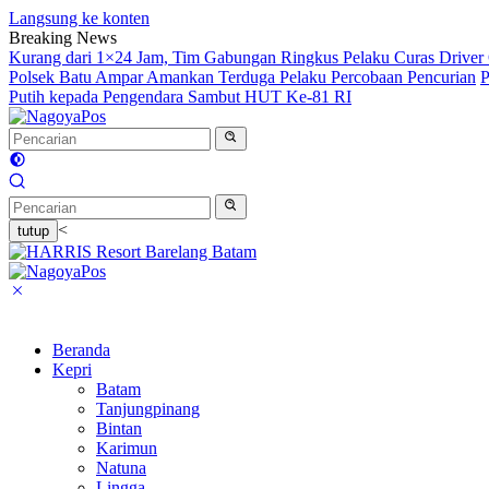
Langsung ke konten
Breaking News
Kurang dari 1×24 Jam, Tim Gabungan Ringkus Pelaku Curas Driver 
Polsek Batu Ampar Amankan Terduga Pelaku Percobaan Pencurian
P
Putih kepada Pengendara Sambut HUT Ke-81 RI
<
tutup
Beranda
Kepri
Batam
Tanjungpinang
Bintan
Karimun
Natuna
Lingga