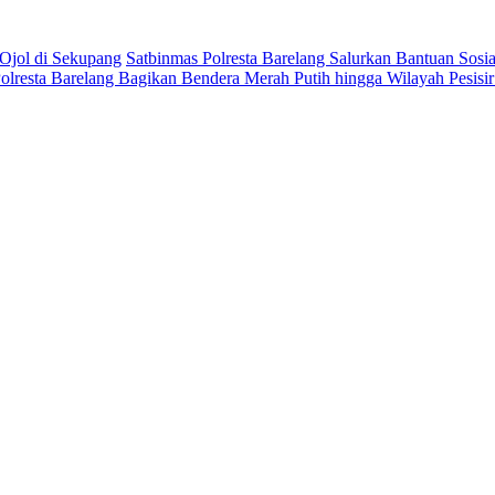
Ojol di Sekupang
Satbinmas Polresta Barelang Salurkan Bantuan Sosia
olresta Barelang Bagikan Bendera Merah Putih hingga Wilayah Pesi