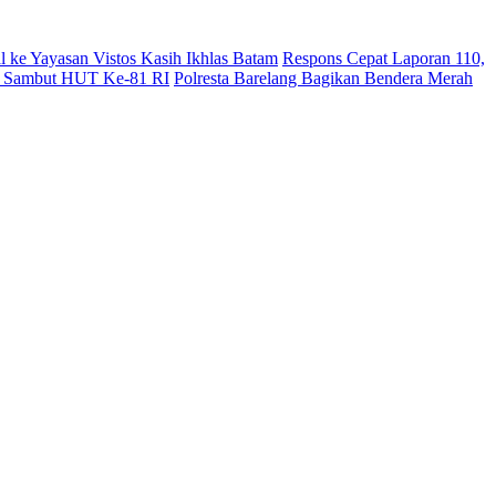
l ke Yayasan Vistos Kasih Ikhlas Batam
Respons Cepat Laporan 110,
sir Sambut HUT Ke-81 RI
Polresta Barelang Bagikan Bendera Merah