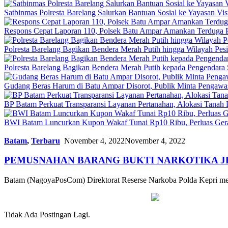
Satbinmas Polresta Barelang Salurkan Bantuan Sosial ke Yayasan Vis
Respons Cepat Laporan 110, Polsek Batu Ampar Amankan Terduga P
Polresta Barelang Bagikan Bendera Merah Putih hingga Wilayah Pe
Polresta Barelang Bagikan Bendera Merah Putih kepada Pengendar
Gudang Beras Harum di Batu Ampar Disorot, Publik Minta Pengawasa
BP Batam Perkuat Transparansi Layanan Pertanahan, Alokasi Tanah
BWI Batam Luncurkan Kupon Wakaf Tunai Rp10 Ribu, Perluas Gera
Batam
,
Terbaru
November 4, 2022
November 4, 2022
PEMUSNAHAN BARANG BUKTI NARKOTIKA JE
Batam (NagoyaPosCom) Direktorat Reserse Narkoba Polda Kepri me
Tidak Ada Postingan Lagi.