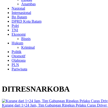
Anambas
Nasional
Internasional
Bp Batam
DPRD Kota Batam
Polri
TNI
Ekonomi
Bisnis
Hukum
Kriminal
Politik
Otomotif
Olahraga
PLN
Pariwisata
DITRESNARKOBA
Kurang dari 1×24 Jam, Tim Gabungan Ringkus Pelaku Curas Driver 