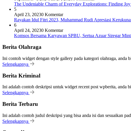
The Undeniable Charm of Everyday Explorations: Finding Joy
5
April 23, 2023
0 Komentar
Rayakan Idul Fitri 2023, Muhammad Rudi Apresiasi Keruku
6
April 24, 2023
0 Komentar
Komsos Bersama Karyawan SPBU, Sertua Azuar Siregar Mint
Berita Olahraga
Ini contoh widget dengan style gallery pada kategori olahraga, anda 
Selengkapnya
Berita Kriminal
Ini adalah contoh deskripsi untuk widget recent post wpberita, anda 
Selengkapnya
Berita Terbaru
Ini adalah contoh judul deskripsi yang bisa anda isi dan sesuaikan pa
Selengkapnya