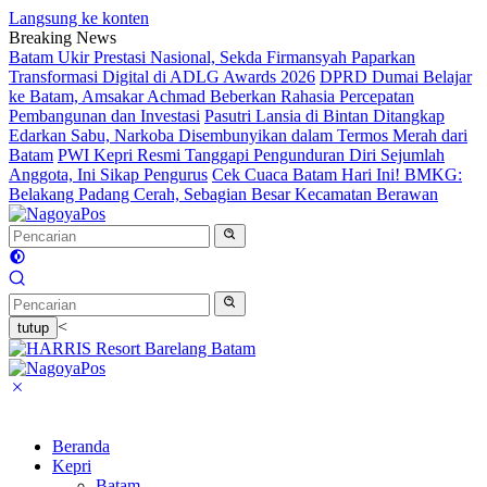
Langsung ke konten
Breaking News
Batam Ukir Prestasi Nasional, Sekda Firmansyah Paparkan
Transformasi Digital di ADLG Awards 2026
DPRD Dumai Belajar
ke Batam, Amsakar Achmad Beberkan Rahasia Percepatan
Pembangunan dan Investasi
Pasutri Lansia di Bintan Ditangkap
Edarkan Sabu, Narkoba Disembunyikan dalam Termos Merah dari
Batam
PWI Kepri Resmi Tanggapi Pengunduran Diri Sejumlah
Anggota, Ini Sikap Pengurus
Cek Cuaca Batam Hari Ini! BMKG:
Belakang Padang Cerah, Sebagian Besar Kecamatan Berawan
<
tutup
Beranda
Kepri
Batam