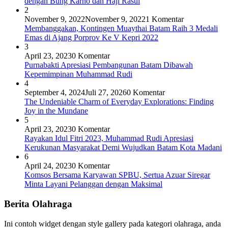
dengan Bung Karno dan Haji Rasul
2
November 9, 2022
November 9, 2022
1 Komentar
Membanggakan, Kontingen Muaythai Batam Raih 3 Medali
Emas di Ajang Porprov Ke V Kepri 2022
3
April 23, 2023
0 Komentar
Purnabakti Apresiasi Pembangunan Batam Dibawah
Kepemimpinan Muhammad Rudi
4
September 4, 2024
Juli 27, 2026
0 Komentar
The Undeniable Charm of Everyday Explorations: Finding
Joy in the Mundane
5
April 23, 2023
0 Komentar
Rayakan Idul Fitri 2023, Muhammad Rudi Apresiasi
Kerukunan Masyarakat Demi Wujudkan Batam Kota Madani
6
April 24, 2023
0 Komentar
Komsos Bersama Karyawan SPBU, Sertua Azuar Siregar
Minta Layani Pelanggan dengan Maksimal
Berita Olahraga
Ini contoh widget dengan style gallery pada kategori olahraga, anda