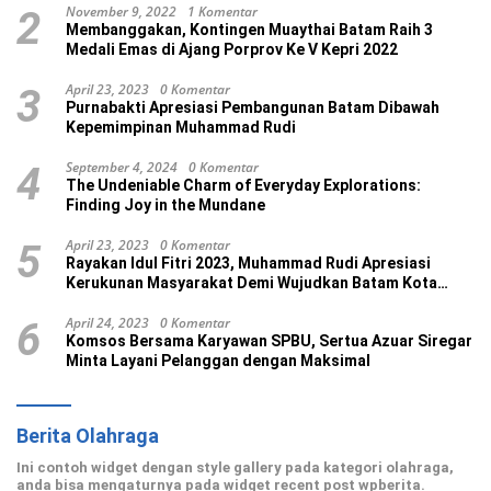
November 9, 2022
1 Komentar
2
Membanggakan, Kontingen Muaythai Batam Raih 3
Medali Emas di Ajang Porprov Ke V Kepri 2022
April 23, 2023
0 Komentar
3
Purnabakti Apresiasi Pembangunan Batam Dibawah
Kepemimpinan Muhammad Rudi
September 4, 2024
0 Komentar
4
The Undeniable Charm of Everyday Explorations:
Finding Joy in the Mundane
April 23, 2023
0 Komentar
5
Rayakan Idul Fitri 2023, Muhammad Rudi Apresiasi
Kerukunan Masyarakat Demi Wujudkan Batam Kota
Madani
April 24, 2023
0 Komentar
6
Komsos Bersama Karyawan SPBU, Sertua Azuar Siregar
Minta Layani Pelanggan dengan Maksimal
Berita Olahraga
Ini contoh widget dengan style gallery pada kategori olahraga,
anda bisa mengaturnya pada widget recent post wpberita.