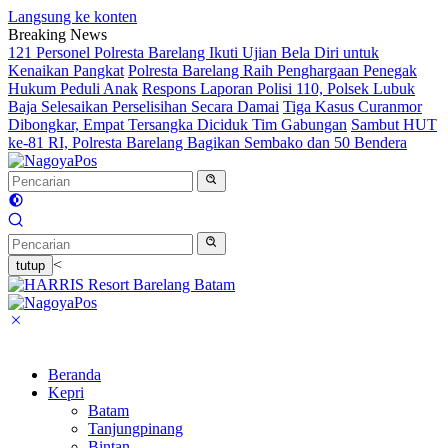
Langsung ke konten
Breaking News
121 Personel Polresta Barelang Ikuti Ujian Bela Diri untuk
Kenaikan Pangkat
Polresta Barelang Raih Penghargaan Penegak
Hukum Peduli Anak
Respons Laporan Polisi 110, Polsek Lubuk
Baja Selesaikan Perselisihan Secara Damai
Tiga Kasus Curanmor
Dibongkar, Empat Tersangka Diciduk Tim Gabungan
Sambut HUT
ke-81 RI, Polresta Barelang Bagikan Sembako dan 50 Bendera
<
tutup
Beranda
Kepri
Batam
Tanjungpinang
Bintan