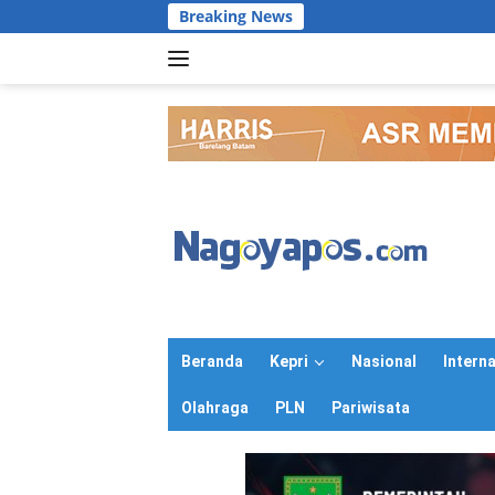
Langsung
Breaking News
ke
konten
Beranda
Kepri
Nasional
Intern
Olahraga
PLN
Pariwisata