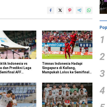
Pop
1
2
ktik Indonesia vs
Timnas Indonesia Hadapi
a dan Prediksi Laga
Singapura di Kallang,
3
Semifinal AFF
Mampukah Lolos ke Semifinal
nship 2026
Piala AFF 2026
4