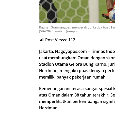
Ragnar Oratmangoen mencetak gol ketiga buat Tim
(5/6/2026) malam (tempo)
Post Views:
112
Jakarta, Nagoyapos.com – Timnas Ind
usai membungkam Oman dengan skor t
Stadion Utama Gelora Bung Karno, Juma
Herdman, mengaku puas dengan perfo
memiliki banyak pekerjaan rumah.
Kemenangan ini terasa sangat spesia
atas Oman dalam 38 tahun terakhir. Sel
memperlihatkan perkembangan signifi
Herdman.