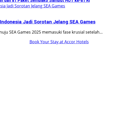
tih dan 81 Paket Sembako Sambut HUT ke-81 RI
2 Indonesia Jadi Sorotan Jelang SEA Games
nuju SEA Games 2025 memasuki fase krusial setelah…