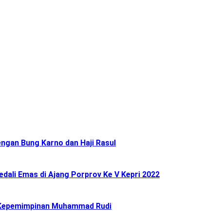
ngan Bung Karno dan Haji Rasul
ali Emas di Ajang Porprov Ke V Kepri 2022
 Kepemimpinan Muhammad Rudi