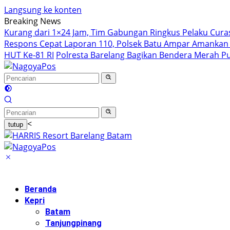
Langsung ke konten
Breaking News
Kurang dari 1×24 Jam, Tim Gabungan Ringkus Pelaku Curas
Respons Cepat Laporan 110, Polsek Batu Ampar Amankan
HUT Ke-81 RI
Polresta Barelang Bagikan Bendera Merah P
<
tutup
Beranda
Kepri
Batam
Tanjungpinang