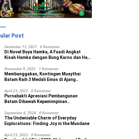
ular Post
Desember 13, 2021
6 Komentar
Di Novel Buya Hamka, A Fuadi Angkat
Kisah Hamka dengan Bung Karno dan Haji
Rasul
November 9, 2022
1 Komentar
Membanggakan, Kontingen Muaythai
Batam Raih 3 Medali Emas di Ajang
Porprov Ke V Kepri 2022
April 23, 2023
0 Komentar
Purnabakti Apresiasi Pembangunan
Batam Dibawah Kepemimpinan
Muhammad Rudi
September 4, 2024
0 Komentar
The Undeniable Charm of Everyday
Explorations: Finding Joy in the Mundane
April 23, 2023
0 Komentar