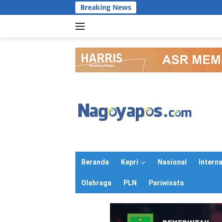
Langsung
Breaking News
ke
konten
Beranda
Kepri
Nasional
Intern
Olahraga
PLN
Pariwisata