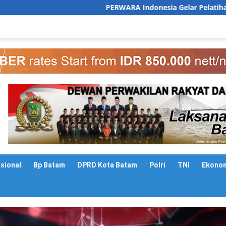
PERWARA Indonesia Gelar Pelatihan Public Speaking unt
asional
Bp Batam
DPRD Kota Batam
Polri
TNI
Ekono