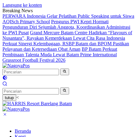
Langsung ke konten
Breaking News
PERWARA Indonesia Gelar Pelatihan Public Speaking untuk Siswa
AQISch Primary School
Pengurus PWI Kepri Hormati
Pengunduran Diri Sejumlah Anggota, Koordinasikan Administrasi
ke PWI Pusat
Grand Mercure Batam Centre Hadirkan “Flavours of
Nusantara”, Rayakan Kemerdekaan Lewat Cita Rasa Indonesia
Perkuat Sinergi Kelembagaan, RSBP Batam dan BPOM Pastikan
Pelayanan dan Ketersediaan Obat Aman
BP Batam Perkuat
Pembinaan Talenta Muda Lewat Batam Prime International
Grassroot Football Festival 2026
<
tutup
Beranda
Kepri