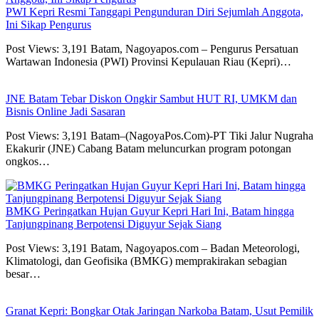
PWI Kepri Resmi Tanggapi Pengunduran Diri Sejumlah Anggota,
Ini Sikap Pengurus
Post Views: 3,191 Batam, Nagoyapos.com – Pengurus Persatuan
Wartawan Indonesia (PWI) Provinsi Kepulauan Riau (Kepri)…
JNE Batam Tebar Diskon Ongkir Sambut HUT RI, UMKM dan
Bisnis Online Jadi Sasaran
Post Views: 3,191 Batam–(NagoyaPos.Com)-PT Tiki Jalur Nugraha
Ekakurir (JNE) Cabang Batam meluncurkan program potongan
ongkos…
BMKG Peringatkan Hujan Guyur Kepri Hari Ini, Batam hingga
Tanjungpinang Berpotensi Diguyur Sejak Siang
Post Views: 3,191 Batam, Nagoyapos.com – Badan Meteorologi,
Klimatologi, dan Geofisika (BMKG) memprakirakan sebagian
besar…
Granat Kepri: Bongkar Otak Jaringan Narkoba Batam, Usut Pemilik