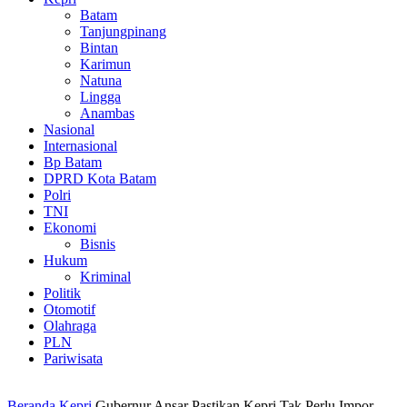
Batam
Tanjungpinang
Bintan
Karimun
Natuna
Lingga
Anambas
Nasional
Internasional
Bp Batam
DPRD Kota Batam
Polri
TNI
Ekonomi
Bisnis
Hukum
Kriminal
Politik
Otomotif
Olahraga
PLN
Pariwisata
Beranda
Kepri
Gubernur Ansar Pastikan Kepri Tak Perlu Impor