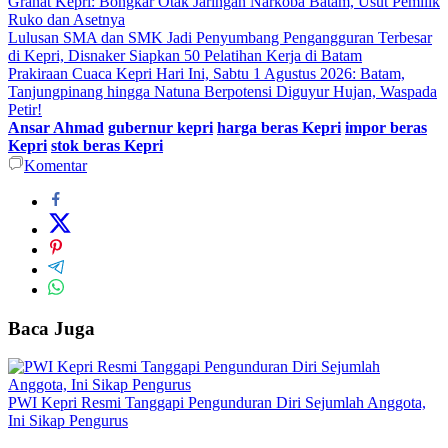
Granat Kepri: Bongkar Otak Jaringan Narkoba Batam, Usut Pemilik
Ruko dan Asetnya
Lulusan SMA dan SMK Jadi Penyumbang Pengangguran Terbesar
di Kepri, Disnaker Siapkan 50 Pelatihan Kerja di Batam
Prakiraan Cuaca Kepri Hari Ini, Sabtu 1 Agustus 2026: Batam,
Tanjungpinang hingga Natuna Berpotensi Diguyur Hujan, Waspada
Petir!
Ansar Ahmad
gubernur kepri
harga beras Kepri
impor beras
Kepri
stok beras Kepri
Komentar
Baca Juga
PWI Kepri Resmi Tanggapi Pengunduran Diri Sejumlah Anggota,
Ini Sikap Pengurus