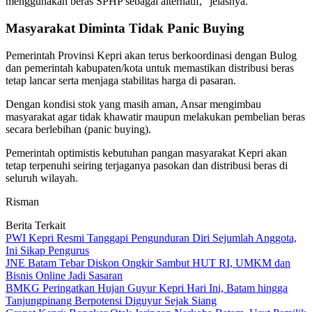
menggunakan beras SPHP sebagai alternatif,” jelasnya.
Masyarakat Diminta Tidak Panic Buying
Pemerintah Provinsi Kepri akan terus berkoordinasi dengan Bulog
dan pemerintah kabupaten/kota untuk memastikan distribusi beras
tetap lancar serta menjaga stabilitas harga di pasaran.
Dengan kondisi stok yang masih aman, Ansar mengimbau
masyarakat agar tidak khawatir maupun melakukan pembelian beras
secara berlebihan (panic buying).
Pemerintah optimistis kebutuhan pangan masyarakat Kepri akan
tetap terpenuhi seiring terjaganya pasokan dan distribusi beras di
seluruh wilayah.
Risman
Berita Terkait
PWI Kepri Resmi Tanggapi Pengunduran Diri Sejumlah Anggota,
Ini Sikap Pengurus
JNE Batam Tebar Diskon Ongkir Sambut HUT RI, UMKM dan
Bisnis Online Jadi Sasaran
BMKG Peringatkan Hujan Guyur Kepri Hari Ini, Batam hingga
Tanjungpinang Berpotensi Diguyur Sejak Siang