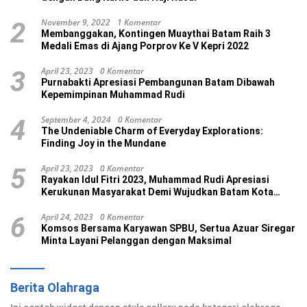
November 9, 2022
1 Komentar
2
Membanggakan, Kontingen Muaythai Batam Raih 3
Medali Emas di Ajang Porprov Ke V Kepri 2022
April 23, 2023
0 Komentar
3
Purnabakti Apresiasi Pembangunan Batam Dibawah
Kepemimpinan Muhammad Rudi
September 4, 2024
0 Komentar
4
The Undeniable Charm of Everyday Explorations:
Finding Joy in the Mundane
April 23, 2023
0 Komentar
5
Rayakan Idul Fitri 2023, Muhammad Rudi Apresiasi
Kerukunan Masyarakat Demi Wujudkan Batam Kota
Madani
April 24, 2023
0 Komentar
6
Komsos Bersama Karyawan SPBU, Sertua Azuar Siregar
Minta Layani Pelanggan dengan Maksimal
Berita Olahraga