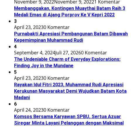
November 9, 2022
November 9, 2022
1 Komentar
Membanggakan, Kontingen Muaythai Batam Raih 3
Medali Emas di Ajang Porprov Ke V Kepri 2022
3
April 23, 2023
0 Komentar
Purnabakti Apresiasi Pembangunan Batam Dibawah
Kepemimpinan Muhammad Rudi
4
September 4, 2024
Juli 27, 2026
0 Komentar
The Undeniable Charm of Everyday Explorations:
Finding Joy in the Mundane
5
April 23, 2023
0 Komentar
Rayakan Idul Fitri 2023, Muhammad Rudi Apresiasi
Kerukunan Masyarakat Demi Wujudkan Batam Kota
Madani
6
April 24, 2023
0 Komentar
Komsos Bersama Karyawan SPBU, Sertua Azuar
Siregar Minta Layani Pelanggan dengan Maksimal