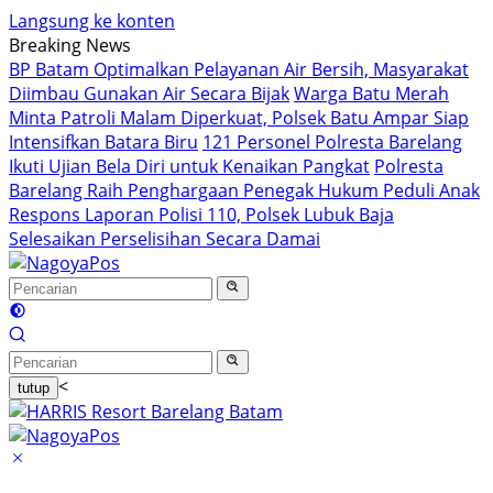
Langsung ke konten
Breaking News
BP Batam Optimalkan Pelayanan Air Bersih, Masyarakat
Diimbau Gunakan Air Secara Bijak
Warga Batu Merah
Minta Patroli Malam Diperkuat, Polsek Batu Ampar Siap
Intensifkan Batara Biru
121 Personel Polresta Barelang
Ikuti Ujian Bela Diri untuk Kenaikan Pangkat
Polresta
Barelang Raih Penghargaan Penegak Hukum Peduli Anak
Respons Laporan Polisi 110, Polsek Lubuk Baja
Selesaikan Perselisihan Secara Damai
<
tutup