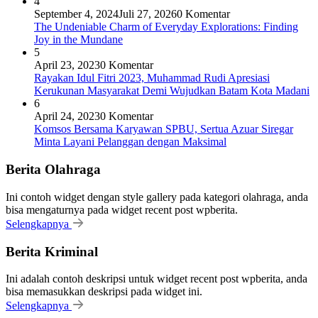
4
September 4, 2024
Juli 27, 2026
0 Komentar
The Undeniable Charm of Everyday Explorations: Finding
Joy in the Mundane
5
April 23, 2023
0 Komentar
Rayakan Idul Fitri 2023, Muhammad Rudi Apresiasi
Kerukunan Masyarakat Demi Wujudkan Batam Kota Madani
6
April 24, 2023
0 Komentar
Komsos Bersama Karyawan SPBU, Sertua Azuar Siregar
Minta Layani Pelanggan dengan Maksimal
Berita Olahraga
Ini contoh widget dengan style gallery pada kategori olahraga, anda
bisa mengaturnya pada widget recent post wpberita.
Selengkapnya
Berita Kriminal
Ini adalah contoh deskripsi untuk widget recent post wpberita, anda
bisa memasukkan deskripsi pada widget ini.
Selengkapnya