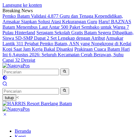
Langsung ke konten
Breaking News
Pemko Batam Validasi 4.877 Guru dan Tenaga Kependidikan,
Amsakar Siapkan Solusi Atasi Kekurangan Guru
Haru! BAZNAS
Batam Menembus Laut Antar 500 Paket Sembako untuk Warga 7
Pulau Hinterland
Seragam Sekolah Gratis Batam Segera Dibagikan,
Siswa SD-SMP Dapat 2 Set Lengkap dengan Atribut
Amsakar
Lantik 311 Pejabat Pemko Batam, ASN yang Nongkrong di Kedai
Kopi Saat Jam Kerja Bakal Disanksi
Prakiraan Cuaca Batam Hari
Ini 6 Agustus 2026: Seluruh Kecamatan Cerah Berawan, Suhu
Capai 32 Derajat
<
tutup
Beranda
Kepri