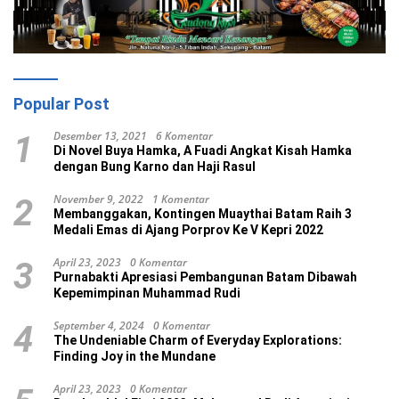
Popular Post
Desember 13, 2021
6 Komentar
1
Di Novel Buya Hamka, A Fuadi Angkat Kisah Hamka
dengan Bung Karno dan Haji Rasul
November 9, 2022
1 Komentar
2
Membanggakan, Kontingen Muaythai Batam Raih 3
Medali Emas di Ajang Porprov Ke V Kepri 2022
April 23, 2023
0 Komentar
3
Purnabakti Apresiasi Pembangunan Batam Dibawah
Kepemimpinan Muhammad Rudi
September 4, 2024
0 Komentar
4
The Undeniable Charm of Everyday Explorations:
Finding Joy in the Mundane
April 23, 2023
0 Komentar