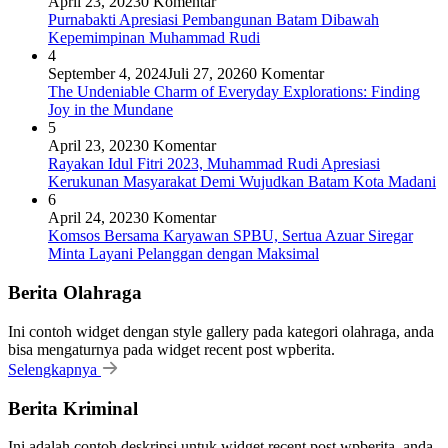
April 23, 2023
0 Komentar
Purnabakti Apresiasi Pembangunan Batam Dibawah
Kepemimpinan Muhammad Rudi
4
September 4, 2024
Juli 27, 2026
0 Komentar
The Undeniable Charm of Everyday Explorations: Finding
Joy in the Mundane
5
April 23, 2023
0 Komentar
Rayakan Idul Fitri 2023, Muhammad Rudi Apresiasi
Kerukunan Masyarakat Demi Wujudkan Batam Kota Madani
6
April 24, 2023
0 Komentar
Komsos Bersama Karyawan SPBU, Sertua Azuar Siregar
Minta Layani Pelanggan dengan Maksimal
Berita Olahraga
Ini contoh widget dengan style gallery pada kategori olahraga, anda
bisa mengaturnya pada widget recent post wpberita.
Selengkapnya
Berita Kriminal
Ini adalah contoh deskripsi untuk widget recent post wpberita, anda