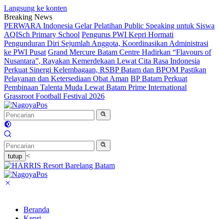
Langsung ke konten
Breaking News
PERWARA Indonesia Gelar Pelatihan Public Speaking untuk Siswa
AQISch Primary School
Pengurus PWI Kepri Hormati
Pengunduran Diri Sejumlah Anggota, Koordinasikan Administrasi
ke PWI Pusat
Grand Mercure Batam Centre Hadirkan “Flavours of
Nusantara”, Rayakan Kemerdekaan Lewat Cita Rasa Indonesia
Perkuat Sinergi Kelembagaan, RSBP Batam dan BPOM Pastikan
Pelayanan dan Ketersediaan Obat Aman
BP Batam Perkuat
Pembinaan Talenta Muda Lewat Batam Prime International
Grassroot Football Festival 2026
<
tutup
Beranda
Kepri