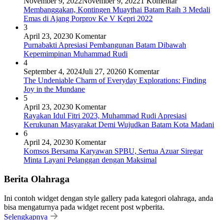
November 9, 2022
November 9, 2022
1 Komentar
Membanggakan, Kontingen Muaythai Batam Raih 3 Medali
Emas di Ajang Porprov Ke V Kepri 2022
3
April 23, 2023
0 Komentar
Purnabakti Apresiasi Pembangunan Batam Dibawah
Kepemimpinan Muhammad Rudi
4
September 4, 2024
Juli 27, 2026
0 Komentar
The Undeniable Charm of Everyday Explorations: Finding
Joy in the Mundane
5
April 23, 2023
0 Komentar
Rayakan Idul Fitri 2023, Muhammad Rudi Apresiasi
Kerukunan Masyarakat Demi Wujudkan Batam Kota Madani
6
April 24, 2023
0 Komentar
Komsos Bersama Karyawan SPBU, Sertua Azuar Siregar
Minta Layani Pelanggan dengan Maksimal
Berita Olahraga
Ini contoh widget dengan style gallery pada kategori olahraga, anda
bisa mengaturnya pada widget recent post wpberita.
Selengkapnya