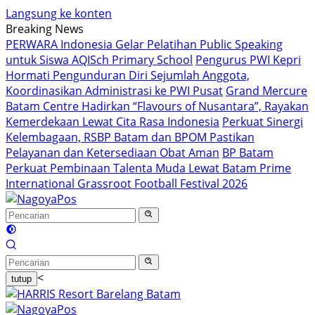
Langsung ke konten
Breaking News
PERWARA Indonesia Gelar Pelatihan Public Speaking
untuk Siswa AQISch Primary School
Pengurus PWI Kepri
Hormati Pengunduran Diri Sejumlah Anggota,
Koordinasikan Administrasi ke PWI Pusat
Grand Mercure
Batam Centre Hadirkan “Flavours of Nusantara”, Rayakan
Kemerdekaan Lewat Cita Rasa Indonesia
Perkuat Sinergi
Kelembagaan, RSBP Batam dan BPOM Pastikan
Pelayanan dan Ketersediaan Obat Aman
BP Batam
Perkuat Pembinaan Talenta Muda Lewat Batam Prime
International Grassroot Football Festival 2026
<
tutup