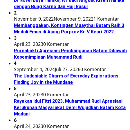
Di Novel Buya Hamka, A Fuadi Angkat Kisah Hamka
dengan Bung Karno dan Haji Rasul
2
November 9, 2022
November 9, 2022
1 Komentar
Membanggakan, Kontingen Muaythai Batam Raih 3
Medali Emas di Ajang Porprov Ke V Kepri 2022
3
April 23, 2023
0 Komentar
Purnabakti Apresiasi Pembangunan Batam Dibawah
Kepemimpinan Muhammad Rudi
4
September 4, 2024
Juli 27, 2026
0 Komentar
The Undeniable Charm of Everyday Explorations:
Finding Joy in the Mundane
5
April 23, 2023
0 Komentar
Rayakan Idul Fitri 2023, Muhammad Rudi Apresiasi
Kerukunan Masyarakat Demi Wujudkan Batam Kota
Madani
6
April 24, 2023
0 Komentar