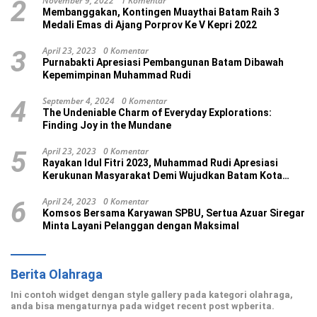
November 9, 2022
1 Komentar
2
Membanggakan, Kontingen Muaythai Batam Raih 3
Medali Emas di Ajang Porprov Ke V Kepri 2022
April 23, 2023
0 Komentar
3
Purnabakti Apresiasi Pembangunan Batam Dibawah
Kepemimpinan Muhammad Rudi
September 4, 2024
0 Komentar
4
The Undeniable Charm of Everyday Explorations:
Finding Joy in the Mundane
April 23, 2023
0 Komentar
5
Rayakan Idul Fitri 2023, Muhammad Rudi Apresiasi
Kerukunan Masyarakat Demi Wujudkan Batam Kota
Madani
April 24, 2023
0 Komentar
6
Komsos Bersama Karyawan SPBU, Sertua Azuar Siregar
Minta Layani Pelanggan dengan Maksimal
Berita Olahraga
Ini contoh widget dengan style gallery pada kategori olahraga,
anda bisa mengaturnya pada widget recent post wpberita.