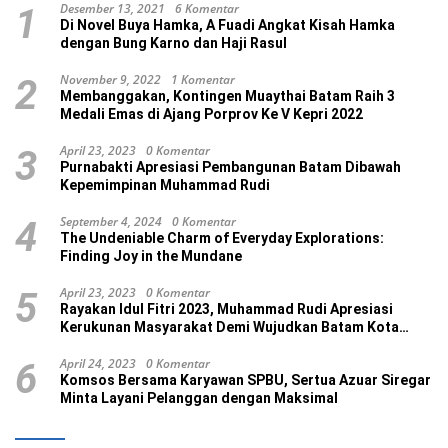
Desember 13, 2021
6 Komentar
1
Di Novel Buya Hamka, A Fuadi Angkat Kisah Hamka
dengan Bung Karno dan Haji Rasul
November 9, 2022
1 Komentar
2
Membanggakan, Kontingen Muaythai Batam Raih 3
Medali Emas di Ajang Porprov Ke V Kepri 2022
April 23, 2023
0 Komentar
3
Purnabakti Apresiasi Pembangunan Batam Dibawah
Kepemimpinan Muhammad Rudi
September 4, 2024
0 Komentar
4
The Undeniable Charm of Everyday Explorations:
Finding Joy in the Mundane
April 23, 2023
0 Komentar
5
Rayakan Idul Fitri 2023, Muhammad Rudi Apresiasi
Kerukunan Masyarakat Demi Wujudkan Batam Kota
Madani
April 24, 2023
0 Komentar
6
Komsos Bersama Karyawan SPBU, Sertua Azuar Siregar
Minta Layani Pelanggan dengan Maksimal