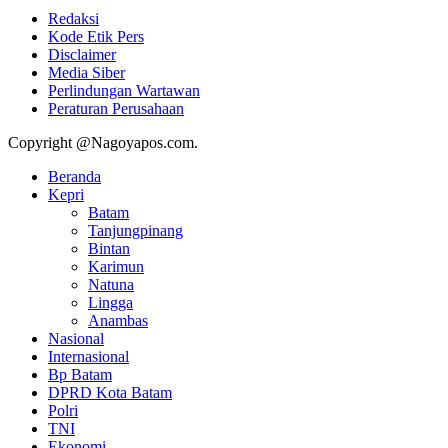
Redaksi
Kode Etik Pers
Disclaimer
Media Siber
Perlindungan Wartawan
Peraturan Perusahaan
Copyright @Nagoyapos.com.
Beranda
Kepri
Batam
Tanjungpinang
Bintan
Karimun
Natuna
Lingga
Anambas
Nasional
Internasional
Bp Batam
DPRD Kota Batam
Polri
TNI
Ekonomi