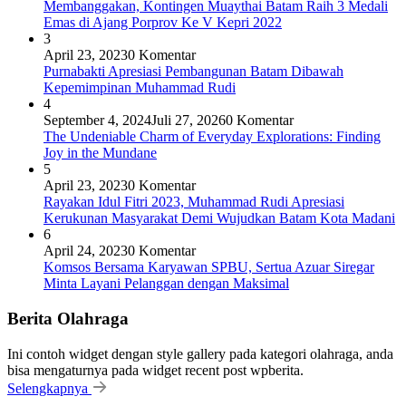
Membanggakan, Kontingen Muaythai Batam Raih 3 Medali
Emas di Ajang Porprov Ke V Kepri 2022
3
April 23, 2023
0 Komentar
Purnabakti Apresiasi Pembangunan Batam Dibawah
Kepemimpinan Muhammad Rudi
4
September 4, 2024
Juli 27, 2026
0 Komentar
The Undeniable Charm of Everyday Explorations: Finding
Joy in the Mundane
5
April 23, 2023
0 Komentar
Rayakan Idul Fitri 2023, Muhammad Rudi Apresiasi
Kerukunan Masyarakat Demi Wujudkan Batam Kota Madani
6
April 24, 2023
0 Komentar
Komsos Bersama Karyawan SPBU, Sertua Azuar Siregar
Minta Layani Pelanggan dengan Maksimal
Berita Olahraga
Ini contoh widget dengan style gallery pada kategori olahraga, anda
bisa mengaturnya pada widget recent post wpberita.
Selengkapnya