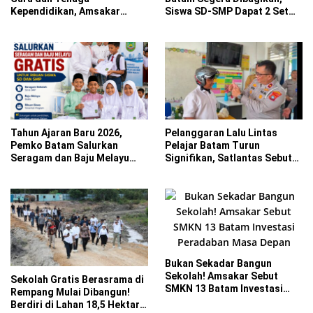
Kependidikan, Amsakar
Siswa SD-SMP Dapat 2 Set
Siapkan Solusi Atasi
Lengkap dengan Atribut
Kekurangan Guru
Tahun Ajaran Baru 2026,
Pelanggaran Lalu Lintas
Pemko Batam Salurkan
Pelajar Batam Turun
Seragam dan Baju Melayu
Signifikan, Satlantas Sebut
Gratis untuk Ribuan Siswa
Kurikulum Jadi Faktor Utama
Bukan Sekadar Bangun
Sekolah! Amsakar Sebut
Sekolah Gratis Berasrama di
SMKN 13 Batam Investasi
Rempang Mulai Dibangun!
Peradaban Masa Depan
Berdiri di Lahan 18,5 Hektare,