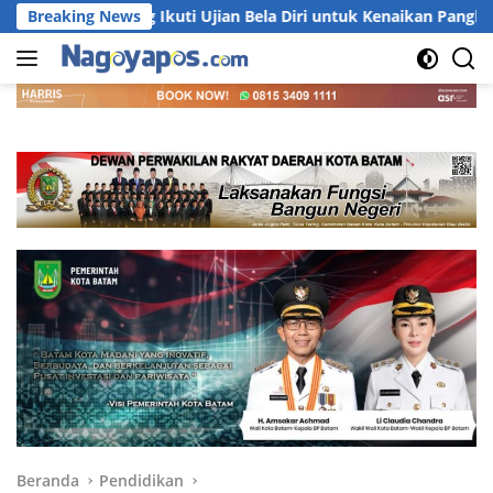
Langsung
ta Barelang Ikuti Ujian Bela Diri untuk Kenaikan Pangkat
Breaking News
ke
konten
Beranda
Pendidikan