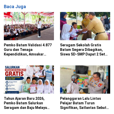
Baca Juga
Pemko Batam Validasi 4.877
Seragam Sekolah Gratis
Guru dan Tenaga
Batam Segera Dibagikan,
Kependidikan, Amsakar
Siswa SD-SMP Dapat 2 Set
Siapkan Solusi Atasi
Lengkap dengan Atribut
Kekurangan Guru
Tahun Ajaran Baru 2026,
Pelanggaran Lalu Lintas
Pemko Batam Salurkan
Pelajar Batam Turun
Seragam dan Baju Melayu
Signifikan, Satlantas Sebut
Gratis untuk Ribuan Siswa
Kurikulum Jadi Faktor Utama