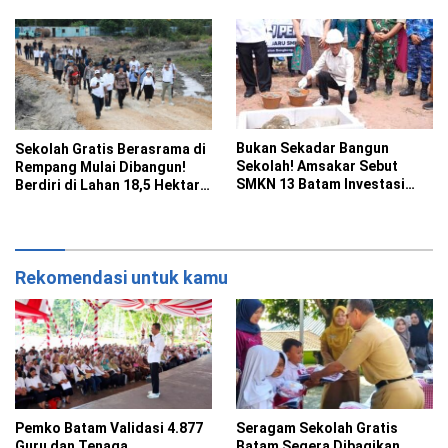
Bukan Sekadar Bangun
Sekolah Gratis Berasrama di
Sekolah! Amsakar Sebut
Rempang Mulai Dibangun!
SMKN 13 Batam Investasi
Berdiri di Lahan 18,5 Hektare,
Peradaban Masa Depan
Digadang Jadi Percontohan
Nasional
Rekomendasi untuk kamu
Pemko Batam Validasi 4.877
Seragam Sekolah Gratis
Guru dan Tenaga
Batam Segera Dibagikan,