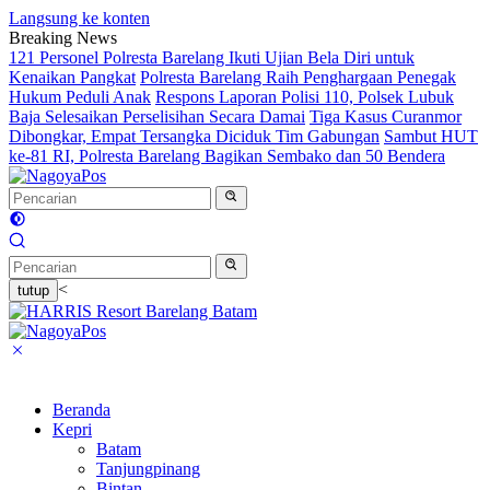
Langsung ke konten
Breaking News
121 Personel Polresta Barelang Ikuti Ujian Bela Diri untuk
Kenaikan Pangkat
Polresta Barelang Raih Penghargaan Penegak
Hukum Peduli Anak
Respons Laporan Polisi 110, Polsek Lubuk
Baja Selesaikan Perselisihan Secara Damai
Tiga Kasus Curanmor
Dibongkar, Empat Tersangka Diciduk Tim Gabungan
Sambut HUT
ke-81 RI, Polresta Barelang Bagikan Sembako dan 50 Bendera
<
tutup
Beranda
Kepri
Batam
Tanjungpinang
Bintan