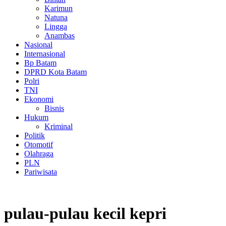
Karimun
Natuna
Lingga
Anambas
Nasional
Internasional
Bp Batam
DPRD Kota Batam
Polri
TNI
Ekonomi
Bisnis
Hukum
Kriminal
Politik
Otomotif
Olahraga
PLN
Pariwisata
pulau-pulau kecil kepri