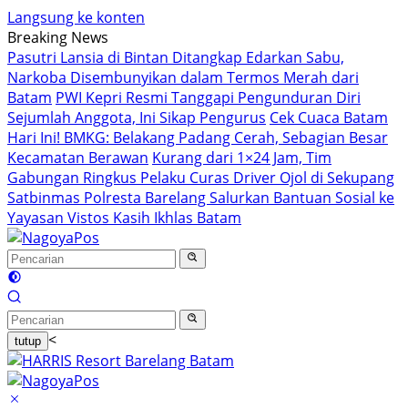
Langsung ke konten
Breaking News
Pasutri Lansia di Bintan Ditangkap Edarkan Sabu,
Narkoba Disembunyikan dalam Termos Merah dari
Batam
PWI Kepri Resmi Tanggapi Pengunduran Diri
Sejumlah Anggota, Ini Sikap Pengurus
Cek Cuaca Batam
Hari Ini! BMKG: Belakang Padang Cerah, Sebagian Besar
Kecamatan Berawan
Kurang dari 1×24 Jam, Tim
Gabungan Ringkus Pelaku Curas Driver Ojol di Sekupang
Satbinmas Polresta Barelang Salurkan Bantuan Sosial ke
Yayasan Vistos Kasih Ikhlas Batam
<
tutup