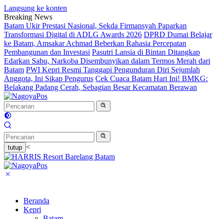
Langsung ke konten
Breaking News
Batam Ukir Prestasi Nasional, Sekda Firmansyah Paparkan
Transformasi Digital di ADLG Awards 2026
DPRD Dumai Belajar
ke Batam, Amsakar Achmad Beberkan Rahasia Percepatan
Pembangunan dan Investasi
Pasutri Lansia di Bintan Ditangkap
Edarkan Sabu, Narkoba Disembunyikan dalam Termos Merah dari
Batam
PWI Kepri Resmi Tanggapi Pengunduran Diri Sejumlah
Anggota, Ini Sikap Pengurus
Cek Cuaca Batam Hari Ini! BMKG:
Belakang Padang Cerah, Sebagian Besar Kecamatan Berawan
<
tutup
Beranda
Kepri
Batam