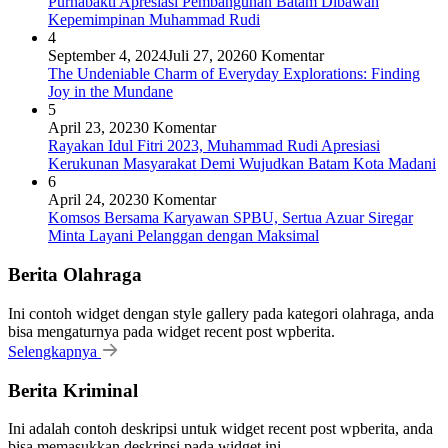
Purnabakti Apresiasi Pembangunan Batam Dibawah
Kepemimpinan Muhammad Rudi
4
September 4, 2024
Juli 27, 2026
0 Komentar
The Undeniable Charm of Everyday Explorations: Finding
Joy in the Mundane
5
April 23, 2023
0 Komentar
Rayakan Idul Fitri 2023, Muhammad Rudi Apresiasi
Kerukunan Masyarakat Demi Wujudkan Batam Kota Madani
6
April 24, 2023
0 Komentar
Komsos Bersama Karyawan SPBU, Sertua Azuar Siregar
Minta Layani Pelanggan dengan Maksimal
Berita Olahraga
Ini contoh widget dengan style gallery pada kategori olahraga, anda
bisa mengaturnya pada widget recent post wpberita.
Selengkapnya
Berita Kriminal
Ini adalah contoh deskripsi untuk widget recent post wpberita, anda
bisa memasukkan deskripsi pada widget ini.