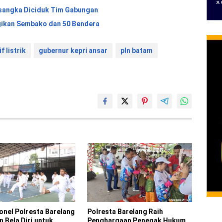
sangka Diciduk Tim Gabungan
gikan Sembako dan 50 Bendera
f listrik
gubernur kepri ansar
pln batam
onel Polresta Barelang
Polresta Barelang Raih
an Bela Diri untuk
Penghargaan Penegak Hukum