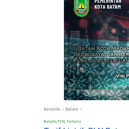
Beranda
Batam
Batam
,
PLN
,
Terbaru