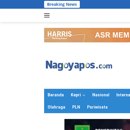
Langsung
Breaking News
B
ke
konten
Beranda
Kepri
Nasional
Intern
Olahraga
PLN
Pariwisata