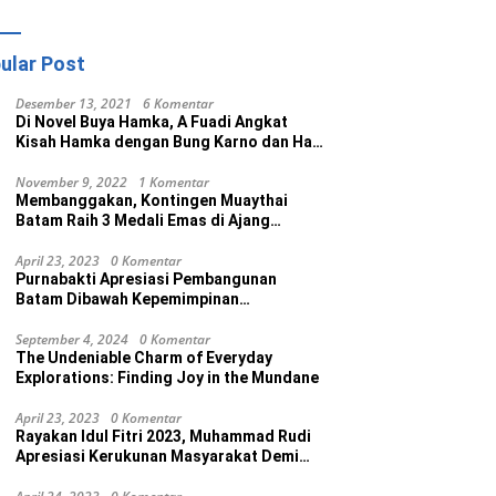
ular Post
Desember 13, 2021
6 Komentar
Di Novel Buya Hamka, A Fuadi Angkat
Kisah Hamka dengan Bung Karno dan Haji
Rasul
November 9, 2022
1 Komentar
Membanggakan, Kontingen Muaythai
Batam Raih 3 Medali Emas di Ajang
Porprov Ke V Kepri 2022
April 23, 2023
0 Komentar
Purnabakti Apresiasi Pembangunan
Batam Dibawah Kepemimpinan
Muhammad Rudi
September 4, 2024
0 Komentar
The Undeniable Charm of Everyday
Explorations: Finding Joy in the Mundane
April 23, 2023
0 Komentar
Rayakan Idul Fitri 2023, Muhammad Rudi
Apresiasi Kerukunan Masyarakat Demi
Wujudkan Batam Kota Madani