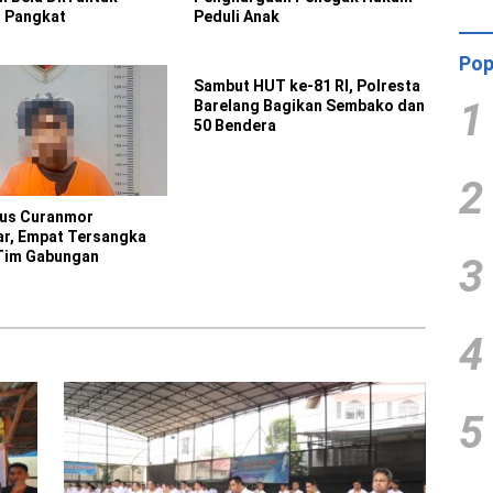
 Pangkat
Peduli Anak
Pop
Sambut HUT ke-81 RI, Polresta
1
Barelang Bagikan Sembako dan
50 Bendera
2
sus Curanmor
r, Empat Tersangka
Tim Gabungan
3
4
5