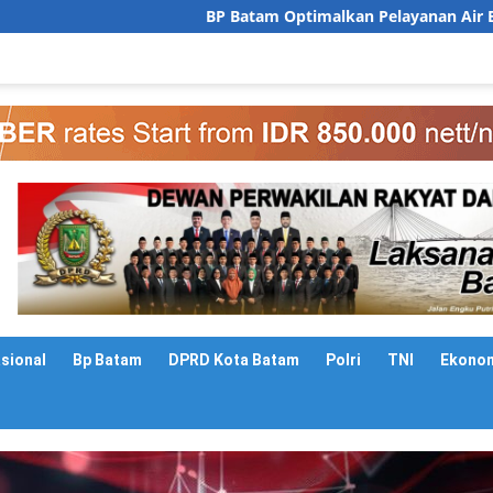
P Batam Optimalkan Pelayanan Air Bersih, Masyarakat Diimbau G
asional
Bp Batam
DPRD Kota Batam
Polri
TNI
Ekono