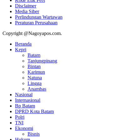
Kode Etik Pers
Disclaimer
Media Siber
Perlindungan Wartawan
Peraturan Perusahaan
Copyright @Nagoyapos.com.
Beranda
Kepri
Batam
Tanjungpinang
Bintan
Karimun
Natuna
Lingga
Anambas
Nasional
Internasional
Bp Batam
DPRD Kota Batam
Polri
TNI
Ekonomi
Bisnis
Hukum