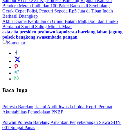
Sambut HUT ke-81 RI, Polresta Barelang Bagikan Ratusan
Bendera Merah Putih dan 100 Paket Bansos di Sembulang
Gerak Cepat Polisi, Pencuri Sepeda Rp5 Juta di Tiban Indah
Berhasil Ditangkap
Akhir Drama Keributan di Grand Batam Mall,Dodi dan Juniko
Berdamai Sambil Saling Mintak Maaf
asta cita presiden prabowo
kapolresta barelang
lahan jagung
polsek bengkong
swasembada pangan
Komentar
Baca Juga
Polresta Barelang Jalani Audit Itwasda Polda Kepri, Perkuat
Akuntabilitas Pengelolaan PNBP
Polwan Polresta Barelang Amankan Penyeberangan Siswa SDN
001 Sungai Panas