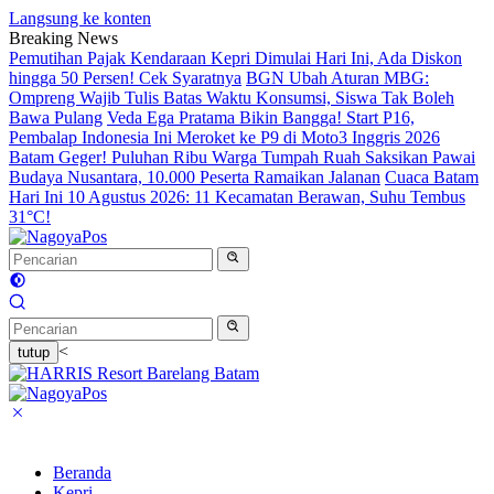
Langsung ke konten
Breaking News
Pemutihan Pajak Kendaraan Kepri Dimulai Hari Ini, Ada Diskon
hingga 50 Persen! Cek Syaratnya
BGN Ubah Aturan MBG:
Ompreng Wajib Tulis Batas Waktu Konsumsi, Siswa Tak Boleh
Bawa Pulang
Veda Ega Pratama Bikin Bangga! Start P16,
Pembalap Indonesia Ini Meroket ke P9 di Moto3 Inggris 2026
Batam Geger! Puluhan Ribu Warga Tumpah Ruah Saksikan Pawai
Budaya Nusantara, 10.000 Peserta Ramaikan Jalanan
Cuaca Batam
Hari Ini 10 Agustus 2026: 11 Kecamatan Berawan, Suhu Tembus
31°C!
<
tutup
Beranda
Kepri