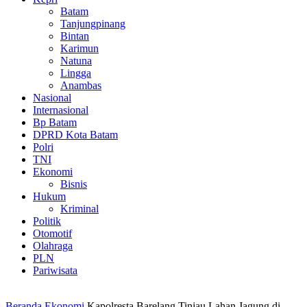
Batam
Tanjungpinang
Bintan
Karimun
Natuna
Lingga
Anambas
Nasional
Internasional
Bp Batam
DPRD Kota Batam
Polri
TNI
Ekonomi
Bisnis
Hukum
Kriminal
Politik
Otomotif
Olahraga
PLN
Pariwisata
Beranda
Ekonomi
Kapolresta Barelang Tinjau Lahan Jagung di