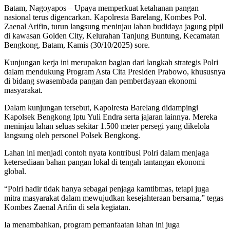
Batam, Nagoyapos – Upaya memperkuat ketahanan pangan
nasional terus digencarkan. Kapolresta Barelang, Kombes Pol.
Zaenal Arifin, turun langsung meninjau lahan budidaya jagung pipil
di kawasan Golden City, Kelurahan Tanjung Buntung, Kecamatan
Bengkong, Batam, Kamis (30/10/2025) sore.
Kunjungan kerja ini merupakan bagian dari langkah strategis Polri
dalam mendukung Program Asta Cita Presiden Prabowo, khususnya
di bidang swasembada pangan dan pemberdayaan ekonomi
masyarakat.
Dalam kunjungan tersebut, Kapolresta Barelang didampingi
Kapolsek Bengkong Iptu Yuli Endra serta jajaran lainnya. Mereka
meninjau lahan seluas sekitar 1.500 meter persegi yang dikelola
langsung oleh personel Polsek Bengkong.
Lahan ini menjadi contoh nyata kontribusi Polri dalam menjaga
ketersediaan bahan pangan lokal di tengah tantangan ekonomi
global.
“Polri hadir tidak hanya sebagai penjaga kamtibmas, tetapi juga
mitra masyarakat dalam mewujudkan kesejahteraan bersama,” tegas
Kombes Zaenal Arifin di sela kegiatan.
Ia menambahkan, program pemanfaatan lahan ini juga