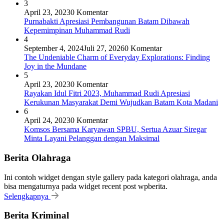
3
April 23, 2023
0 Komentar
Purnabakti Apresiasi Pembangunan Batam Dibawah
Kepemimpinan Muhammad Rudi
4
September 4, 2024
Juli 27, 2026
0 Komentar
The Undeniable Charm of Everyday Explorations: Finding
Joy in the Mundane
5
April 23, 2023
0 Komentar
Rayakan Idul Fitri 2023, Muhammad Rudi Apresiasi
Kerukunan Masyarakat Demi Wujudkan Batam Kota Madani
6
April 24, 2023
0 Komentar
Komsos Bersama Karyawan SPBU, Sertua Azuar Siregar
Minta Layani Pelanggan dengan Maksimal
Berita Olahraga
Ini contoh widget dengan style gallery pada kategori olahraga, anda
bisa mengaturnya pada widget recent post wpberita.
Selengkapnya
Berita Kriminal