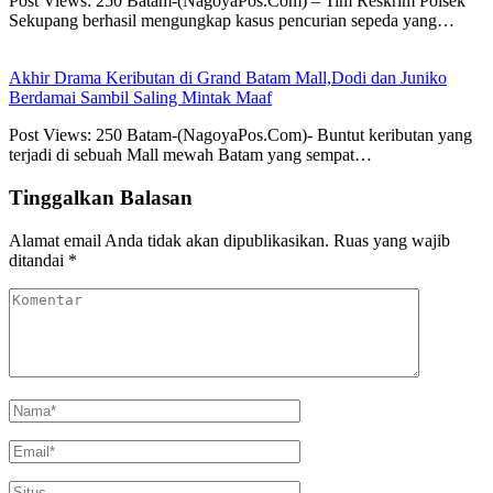
Post Views: 250 Batam-(NagoyaPos.Com) – Tim Reskrim Polsek
Sekupang berhasil mengungkap kasus pencurian sepeda yang…
Akhir Drama Keributan di Grand Batam Mall,Dodi dan Juniko
Berdamai Sambil Saling Mintak Maaf
Post Views: 250 ‎Batam-(NagoyaPos.Com)- Buntut keributan yang
terjadi di sebuah Mall mewah Batam yang sempat…
Tinggalkan Balasan
Alamat email Anda tidak akan dipublikasikan.
Ruas yang wajib
ditandai
*