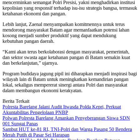
mencerminkan semangat Polri Presisi, yakni menghadirkan institusi
kepolisian yang responsif terhadap isu-isu strategis bangsa, termasuk
ketahanan ekonomi dan pangan.
Lebih lanjut, Zaenal menyampaikan komitmennya untuk terus
mendorong masyarakat Batam agar memanfaatkan potensi lahan
kosong menjadi sumber produktif yang dapat mendukung
kebutuhan pangan daerah.
“Kami akan terus berkolaborasi dengan masyarakat, pemerintah,
dan sektor swasta agar ketahanan pangan di Batam semakin kuat
dan berkelanjutan,” ujarnya.
Program budidaya jagung pipil ini diharapkan menjadi inspirasi bagi
wilayah lain di Batam untuk meningkatkan kemandirian pangan
lokal, sekaligus mempererat sinergi antara Polri dan masyarakat
dalam membangun ekonomi kerakyatan.
Berita Terkait
Polresta Barelang Jalani Audit Itwasda Polda Kepri, Perkuat
Akuntabilitas Pengelolaan PNBP
Polwan Polresta Barelang Amankan Penyeberangan Siswa SDN
001 Sungai Panas
Sambut HUT ke-81 RI, TNI-Polri dan Warga Pasang 50 Bendera
Merah Putih di Pasar Sei Harapan