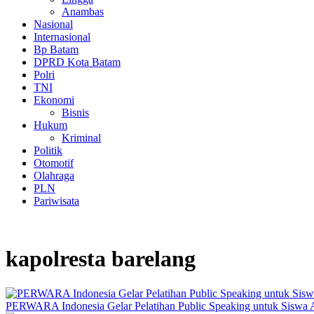
Anambas
Nasional
Internasional
Bp Batam
DPRD Kota Batam
Polri
TNI
Ekonomi
Bisnis
Hukum
Kriminal
Politik
Otomotif
Olahraga
PLN
Pariwisata
kapolresta barelang
PERWARA Indonesia Gelar Pelatihan Public Speaking untuk Siswa 