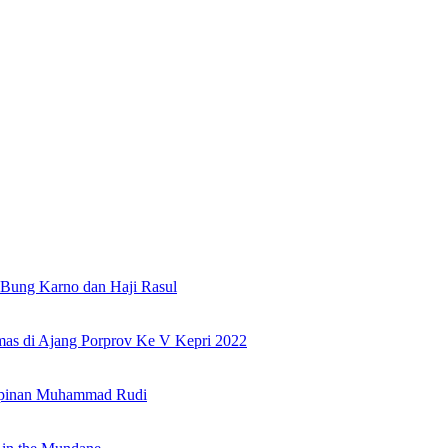
Bung Karno dan Haji Rasul
as di Ajang Porprov Ke V Kepri 2022
mpinan Muhammad Rudi