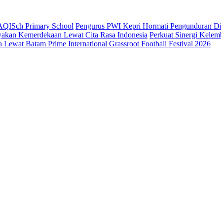
AQISch Primary School
Pengurus PWI Kepri Hormati Pengunduran Dir
yakan Kemerdekaan Lewat Cita Rasa Indonesia
Perkuat Sinergi Kele
Lewat Batam Prime International Grassroot Football Festival 2026