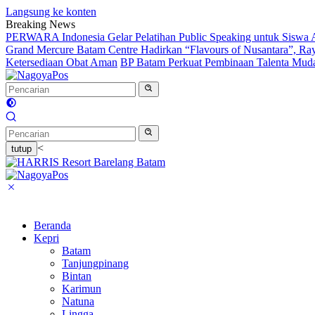
Langsung ke konten
Breaking News
PERWARA Indonesia Gelar Pelatihan Public Speaking untuk Siswa 
Grand Mercure Batam Centre Hadirkan “Flavours of Nusantara”, Ra
Ketersediaan Obat Aman
BP Batam Perkuat Pembinaan Talenta Muda 
<
tutup
Beranda
Kepri
Batam
Tanjungpinang
Bintan
Karimun
Natuna
Lingga