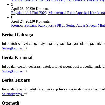
The Undeniable Charm of Everyday Explorations: Finding Joy
5
April 23, 2023
0 Komentar
Rayakan Idul Fitri 2023, Muhammad Rudi Apresiasi Keruku
6
April 24, 2023
0 Komentar
Komsos Bersama Karyawan SPBU, Sertua Azuar Siregar Mint
Berita Olahraga
Ini contoh widget dengan style gallery pada kategori olahraga, anda 
Selengkapnya
Berita Kriminal
Ini adalah contoh deskripsi untuk widget recent post wpberita, anda 
Selengkapnya
Berita Terbaru
Ini adalah contoh judul deskripsi yang bisa anda isi dan sesuaikan pa
Selengkapnya
Otomotif