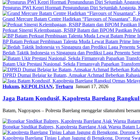
Pengurus PWI Kepri Hormati Pengunduran Diri Sejumlah Anggota, K
Grand Mercure Batam Centre Hadirkan “Flavours of Nusantara”, Ra
Perkuat Sinergi Kelembagaan, RSBP Batam dan BPOM Pastikan Pel
BP Batam Perkuat Pembinaan Talenta Muda Lewat Batam Prime Interna
Bedah Taktik Indonesia vs Singapura dan Prediksi Laga Penentu Se
Batam Ukir Prestasi Nasional, Sekda Firmansyah Paparkan Transfor
DPRD Dumai Belajar ke Batam, Amsakar Achmad Beberkan Rahasia 
Hukum
,
KEPOLISIAN
,
Terbaru
Januari 17, 2026
Jaga Batam Kondusif, Kapolresta Barelang Rangkul
Batam, Nagoyapos – Polresta Barelang menggelar silaturahmi bers
Bongkar Sindikat Balpres, Kapolresta Barelang Ajak Warga Batam Lap
Kapolresta Barelang Tinjau Lahan Jagung di Bengkong, Dorong S