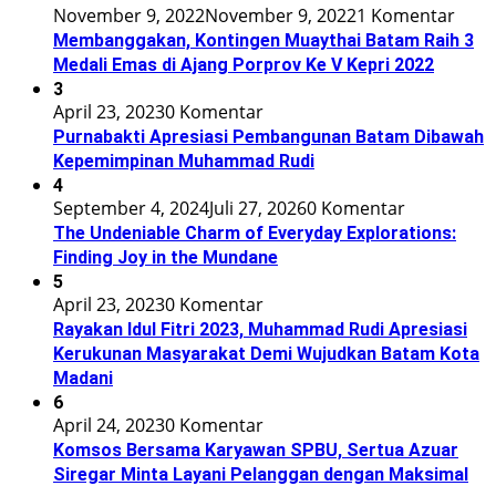
November 9, 2022
November 9, 2022
1 Komentar
Membanggakan, Kontingen Muaythai Batam Raih 3
Medali Emas di Ajang Porprov Ke V Kepri 2022
3
April 23, 2023
0 Komentar
Purnabakti Apresiasi Pembangunan Batam Dibawah
Kepemimpinan Muhammad Rudi
4
September 4, 2024
Juli 27, 2026
0 Komentar
The Undeniable Charm of Everyday Explorations:
Finding Joy in the Mundane
5
April 23, 2023
0 Komentar
Rayakan Idul Fitri 2023, Muhammad Rudi Apresiasi
Kerukunan Masyarakat Demi Wujudkan Batam Kota
Madani
6
April 24, 2023
0 Komentar
Komsos Bersama Karyawan SPBU, Sertua Azuar
Siregar Minta Layani Pelanggan dengan Maksimal