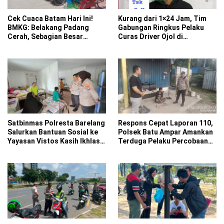
Cek Cuaca Batam Hari Ini!
Kurang dari 1×24 Jam, Tim
BMKG: Belakang Padang
Gabungan Ringkus Pelaku
Cerah, Sebagian Besar
Curas Driver Ojol di
Kecamatan Berawan
Sekupang
Satbinmas Polresta Barelang
Respons Cepat Laporan 110,
Salurkan Bantuan Sosial ke
Polsek Batu Ampar Amankan
Yayasan Vistos Kasih Ikhlas
Terduga Pelaku Percobaan
Batam
Pencurian