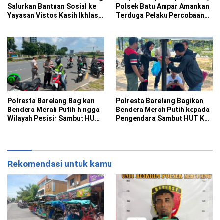
Salurkan Bantuan Sosial ke
Polsek Batu Ampar Amankan
Yayasan Vistos Kasih Ikhlas
Terduga Pelaku Percobaan
Batam
Pencurian
Polresta Barelang Bagikan
Polresta Barelang Bagikan
Bendera Merah Putih hingga
Bendera Merah Putih kepada
Wilayah Pesisir Sambut HUT
Pengendara Sambut HUT Ke-
Ke-81 RI
81 RI
Rekomendasi untuk kamu