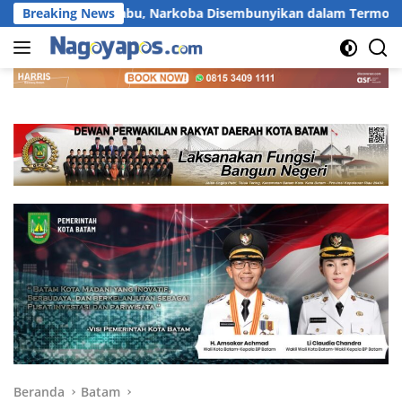
Langsung
an Sabu, Narkoba Disembunyikan dalam Termos Merah dari Bata
Breaking News
ke
konten
Beranda
Batam