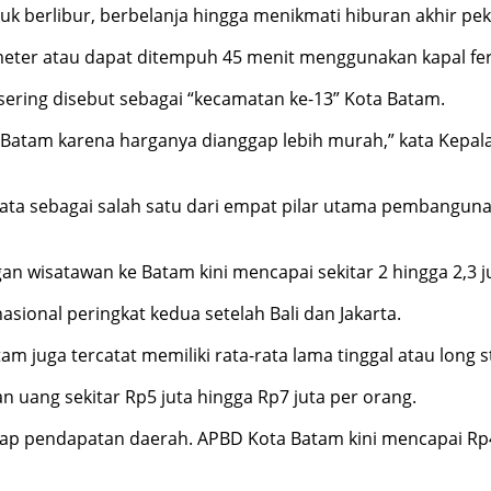
tuk berlibur, berbelanja hingga menikmati hiburan akhir pe
ometer atau dapat ditempuh 45 menit menggunakan kapal f
ering disebut sebagai “kecamatan ke-13” Kota Batam.
Batam karena harganya dianggap lebih murah,” kata Kepala
sata sebagai salah satu dari empat pilar utama pembangun
gan wisatawan ke Batam kini mencapai sekitar 2 hingga 2,3 j
sional peringkat kedua setelah Bali dan Jakarta.
 juga tercatat memiliki rata-rata lama tinggal atau long sta
n uang sekitar Rp5 juta hingga Rp7 juta per orang.
dap pendapatan daerah. APBD Kota Batam kini mencapai Rp4,