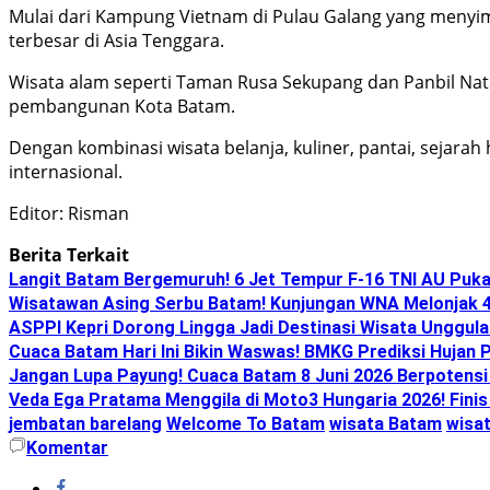
Mulai dari Kampung Vietnam di Pulau Galang yang menyimp
terbesar di Asia Tenggara.
Wisata alam seperti Taman Rusa Sekupang dan Panbil Natur
pembangunan Kota Batam.
Dengan kombinasi wisata belanja, kuliner, pantai, sejarah
internasional.
Editor: Risman
Berita Terkait
Langit Batam Bergemuruh! 6 Jet Tempur F-16 TNI AU Puk
Wisatawan Asing Serbu Batam! Kunjungan WNA Melonjak 4
ASPPI Kepri Dorong Lingga Jadi Destinasi Wisata Unggula
Cuaca Batam Hari Ini Bikin Waswas! BMKG Prediksi Hujan P
Jangan Lupa Payung! Cuaca Batam 8 Juni 2026 Berpotensi 
Veda Ega Pratama Menggila di Moto3 Hungaria 2026! Finis 
jembatan barelang
Welcome To Batam
wisata Batam
wisa
Komentar