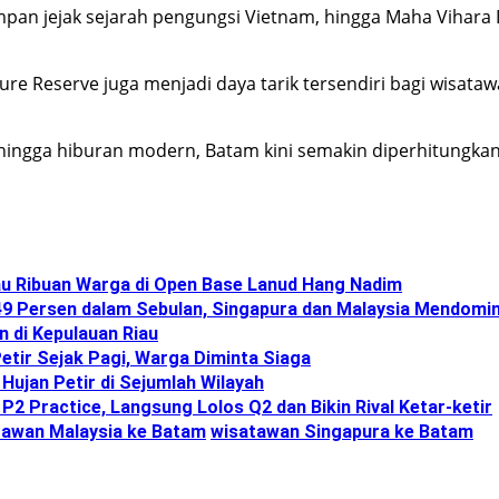
an jejak sejarah pengungsi Vietnam, hingga Maha Vihara Du
e Reserve juga menjadi daya tarik tersendiri bagi wisataw
 hingga hiburan modern, Batam kini semakin diperhitungkan 
au Ribuan Warga di Open Base Lanud Hang Nadim
9 Persen dalam Sebulan, Singapura dan Malaysia Mendomin
n di Kepulauan Riau
etir Sejak Pagi, Warga Diminta Siaga
Hujan Petir di Sejumlah Wilayah
P2 Practice, Langsung Lolos Q2 dan Bikin Rival Ketar-ketir
tawan Malaysia ke Batam
wisatawan Singapura ke Batam