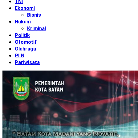
TNI
Ekonomi
Bisnis
Hukum
Kriminal
Politik
Otomotif
Olahraga
PLN
Pariwisata