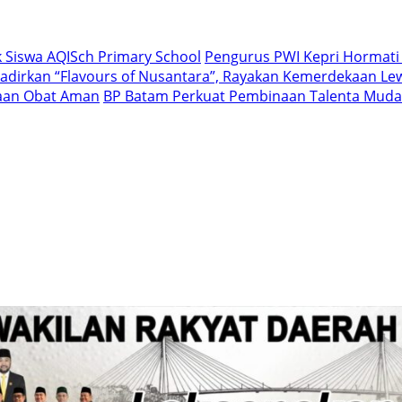
 Siswa AQISch Primary School
Pengurus PWI Kepri Hormati
dirkan “Flavours of Nusantara”, Rayakan Kemerdekaan Lew
iaan Obat Aman
BP Batam Perkuat Pembinaan Talenta Muda 