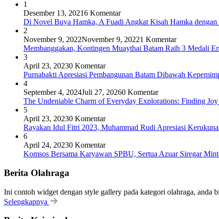
1
Desember 13, 2021
6 Komentar
Di Novel Buya Hamka, A Fuadi Angkat Kisah Hamka dengan 
2
November 9, 2022
November 9, 2022
1 Komentar
Membanggakan, Kontingen Muaythai Batam Raih 3 Medali Em
3
April 23, 2023
0 Komentar
Purnabakti Apresiasi Pembangunan Batam Dibawah Kepemi
4
September 4, 2024
Juli 27, 2026
0 Komentar
The Undeniable Charm of Everyday Explorations: Finding Joy
5
April 23, 2023
0 Komentar
Rayakan Idul Fitri 2023, Muhammad Rudi Apresiasi Keruku
6
April 24, 2023
0 Komentar
Komsos Bersama Karyawan SPBU, Sertua Azuar Siregar Mint
Berita Olahraga
Ini contoh widget dengan style gallery pada kategori olahraga, anda 
Selengkapnya