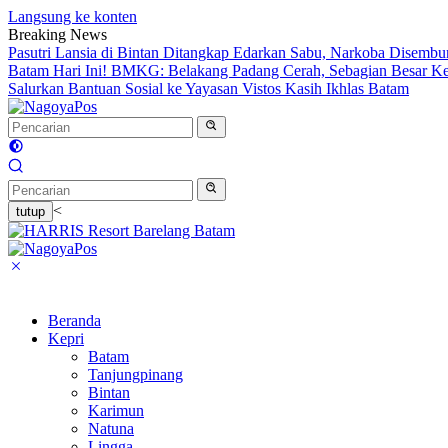
Langsung ke konten
Breaking News
Pasutri Lansia di Bintan Ditangkap Edarkan Sabu, Narkoba Disemb
Batam Hari Ini! BMKG: Belakang Padang Cerah, Sebagian Besar K
Salurkan Bantuan Sosial ke Yayasan Vistos Kasih Ikhlas Batam
<
tutup
Beranda
Kepri
Batam
Tanjungpinang
Bintan
Karimun
Natuna
Lingga