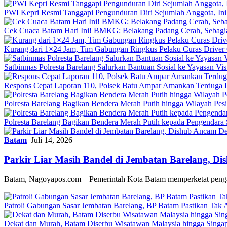
PWI Kepri Resmi Tanggapi Pengunduran Diri Sejumlah Anggota, Ini
Cek Cuaca Batam Hari Ini! BMKG: Belakang Padang Cerah, Sebag
Kurang dari 1×24 Jam, Tim Gabungan Ringkus Pelaku Curas Driver 
Satbinmas Polresta Barelang Salurkan Bantuan Sosial ke Yayasan Vis
Respons Cepat Laporan 110, Polsek Batu Ampar Amankan Terduga P
Polresta Barelang Bagikan Bendera Merah Putih hingga Wilayah Pe
Polresta Barelang Bagikan Bendera Merah Putih kepada Pengendar
Batam
Juli 14, 2026
Parkir Liar Masih Bandel di Jembatan Barelang, D
Batam, Nagoyapos.com – Pemerintah Kota Batam memperketat peng
Patroli Gabungan Sasar Jembatan Barelang, BP Batam Pastikan Tak A
Dekat dan Murah, Batam Diserbu Wisatawan Malaysia hingga Singap