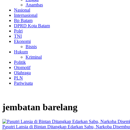
Anambas
Nasional
Internasional
Bp Batam
DPRD Kota Batam
Polri
TNI
Ekonomi
Bisnis
Hukum
Kriminal
Politik
Otomotif
Olahraga
PLN
Pariwisata
jembatan barelang
Pasutri Lansia di Bintan Ditangkap Edarkan Sabu, Narkoba Disemb